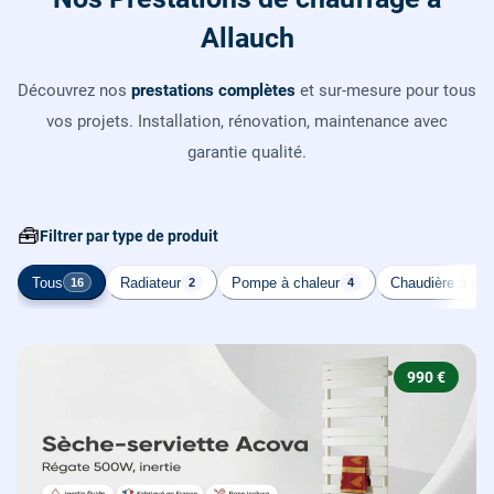
Allauch
Découvrez nos
prestations complètes
et sur-mesure pour tous
vos projets. Installation, rénovation, maintenance avec
garantie qualité.
🧰
Filtrer par type de produit
Tous
Radiateur
Pompe à chaleur
Chaudière à gaz
16
2
4
990 €