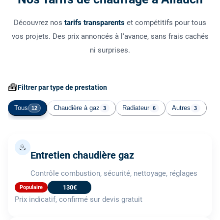
Découvrez nos
tarifs transparents
et compétitifs pour tous
vos projets. Des prix annoncés à l'avance, sans frais cachés
ni surprises.
🧰
Filtrer par type de prestation
Tous
Chaudière à gaz
Radiateur
Autres
12
3
6
3
♨
Entretien chaudière gaz
Contrôle combustion, sécurité, nettoyage, réglages
130€
Populaire
Prix indicatif, confirmé sur devis gratuit