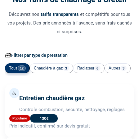
Découvrez nos
tarifs transparents
et compétitifs pour tous
vos projets. Des prix annoncés à l'avance, sans frais cachés
ni surprises.
🧰
Filtrer par type de prestation
Tous
Chaudière à gaz
Radiateur
Autres
12
3
6
3
♨
Entretien chaudière gaz
Contrôle combustion, sécurité, nettoyage, réglages
130€
Populaire
Prix indicatif, confirmé sur devis gratuit