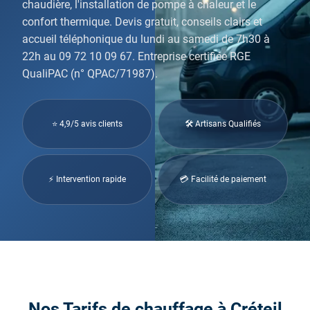
chaudière, l'installation de pompe à chaleur et le
confort thermique. Devis gratuit, conseils clairs et
accueil téléphonique du lundi au samedi de 7h30 à
22h au 09 72 10 09 67. Entreprise certifiée RGE
QualiPAC (n° QPAC/71987).
⭐ 4,9/5 avis clients
🛠 Artisans Qualifiés
⚡ Intervention rapide
💳 Facilité de paiement
Nos Tarifs de chauffage à Créteil