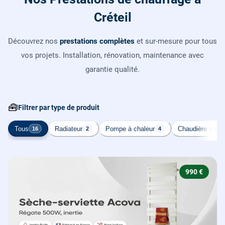
Créteil
Découvrez nos
prestations complètes
et sur-mesure pour tous
vos projets. Installation, rénovation, maintenance avec
garantie qualité.
🧰
Filtrer par type de produit
Tous
Radiateur
Pompe à chaleur
Chaudière à gaz
16
2
4
990 €