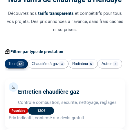
Découvrez nos
tarifs transparents
et compétitifs pour tous
vos projets. Des prix annoncés à l'avance, sans frais cachés
ni surprises.
🧰
Filtrer par type de prestation
Tous
Chaudière à gaz
Radiateur
Autres
12
3
6
3
♨
Entretien chaudière gaz
Contrôle combustion, sécurité, nettoyage, réglages
130€
Populaire
Prix indicatif, confirmé sur devis gratuit