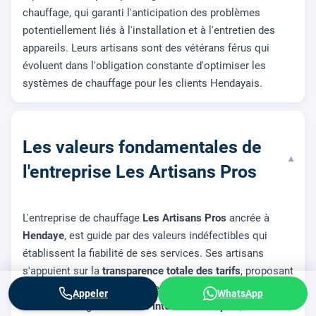
chauffage, qui garanti l'anticipation des problèmes
potentiellement liés à l'installation et à l'entretien des
appareils. Leurs artisans sont des vétérans férus qui
évoluent dans l'obligation constante d'optimiser les
systèmes de chauffage pour les clients Hendayais.
Les valeurs fondamentales de
▾
l'entreprise Les Artisans Pros
L'entreprise de chauffage
Les Artisans Pros
ancrée à
Hendaye
, est guide par des valeurs indéfectibles qui
établissent la fiabilité de ses services. Ses artisans
s'appuient sur la
transparence totale des tarifs
, proposant
des prix justes et convenables pour chaque intervention.
Appeler
WhatsApp
Ils assurent également une
intervention rapide
,