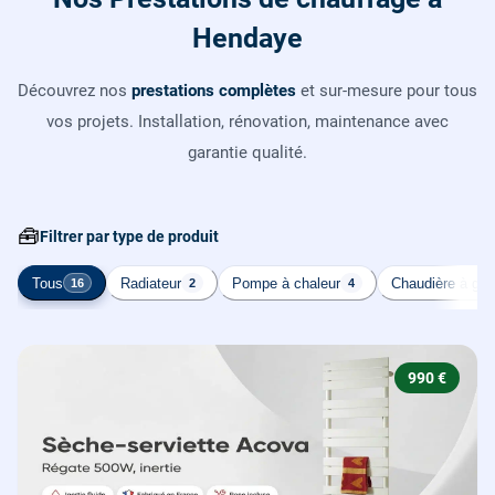
Hendaye
Découvrez nos
prestations complètes
et sur-mesure pour tous
vos projets. Installation, rénovation, maintenance avec
garantie qualité.
🧰
Filtrer par type de produit
Tous
Radiateur
Pompe à chaleur
Chaudière à gaz
16
2
4
990 €