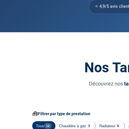
⭐ 4,9/5 avis clien
Nos Ta
Découvrez nos
ta
🧰
Filtrer par type de prestation
Tous
Chaudière à gaz
Radiateur
12
3
6