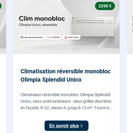
2290 €
Climatisation réversible monobloc
Olimpia Splendid Unico
Climatiseur réversible monobloc Olimpia Splendid
Unico, sans unité extérieure : deux grilles discrètes
en façade, R-32, classe A, jusqu'à 15 m². Fourni et
posé par nos chauffagistes, garantie 2 ans.
En savoir plus