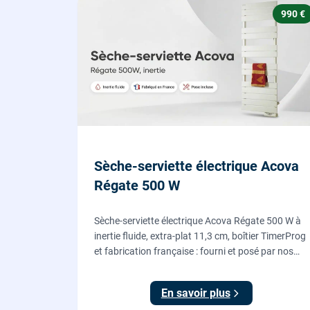
990 €
Sèche-serviette électrique Acova
Régate 500 W
Sèche-serviette électrique Acova Régate 500 W à
inertie fluide, extra-plat 11,3 cm, boîtier TimerProg
et fabrication française : fourni et posé par nos
chauffagistes, raccordement électrique aux
normes compris.
En savoir plus