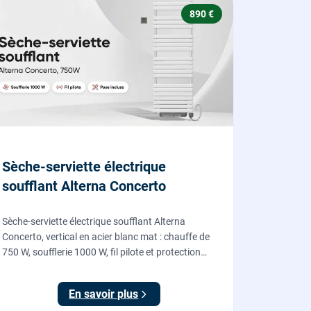
890 €
Sèche-serviette électrique
soufflant Alterna Concerto
Sèche-serviette électrique soufflant Alterna
Concerto, vertical en acier blanc mat : chauffe de
750 W, soufflerie 1000 W, fil pilote et protection
IP24, fourni et posé par nos chauffagistes et
électriciens.
En savoir plus