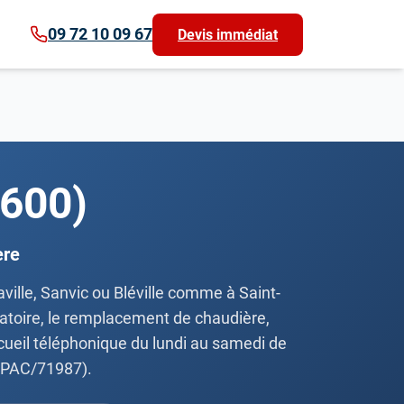
09 72 10 09 67
Devis immédiat
6600)
ère
aville, Sanvic ou Bléville comme à Saint-
gatoire, le remplacement de chaudière,
accueil téléphonique du lundi au samedi de
 QPAC/71987).