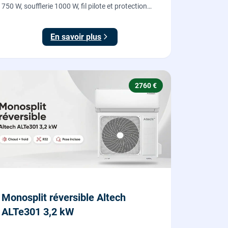
750 W, soufflerie 1000 W, fil pilote et protection
IP24, fourni et posé par nos chauffagistes et
électriciens.
En savoir plus
2760 €
Monosplit réversible Altech
ALTe301 3,2 kW