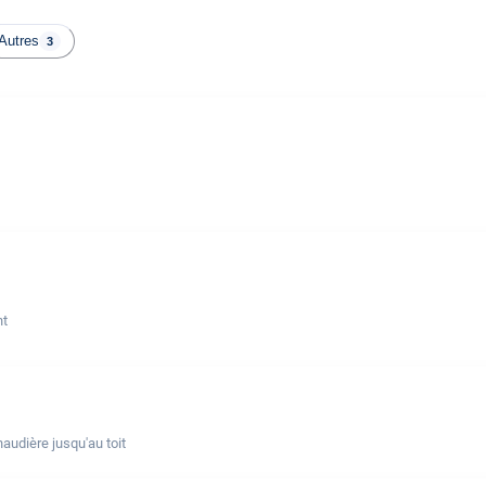
Autres
3
nt
udière jusqu'au toit