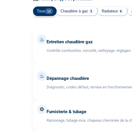
Tous
Chaudière à gaz
Radiateur
12
3
6
♨
Entretien chaudière gaz
Contrôle combustion, sécurité, nettoyage, réglages
♨
Dépannage chaudière
Diagnostic, codes défaut, remise en fonctionneme
⚙️
Fumisterie & tubage
Ramonage, tubage inox, chapeau cheminée de la cha