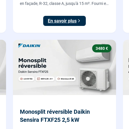
en façade, R-32, classe A, jusqu'à 15 m². Fourni et
posé par nos chauffagistes, garantie 2 ans.
En savoir plus
3480 €
Monosplit réversible Daikin
Sensira FTXF25 2,5 kW