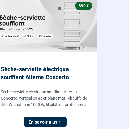
890 €
Sèche-serviette électrique
soufflant Alterna Concerto
Sèche-serviette électrique soufflant Alterna
Concerto, vertical en acier blanc mat : chauffe de
750 W, soufflerie 1000 W, fil pilote et protection
IP24, fourni et posé par nos chauffagistes et
électriciens.
En savoir plus