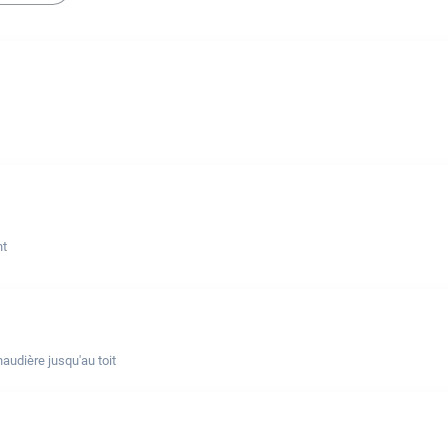
nt
udière jusqu'au toit