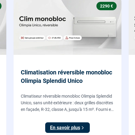
2290 €
Climatisation réversible monobloc
Olimpia Splendid Unico
Climatiseur réversible monobloc Olimpia Splendid
Unico, sans unité extérieure : deux grilles discrètes
en façade, R-32, classe A, jusqu'à 15 m². Fourni et
posé par nos chauffagistes, garantie 2 ans.
En savoir plus