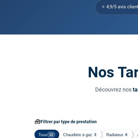
⭐ 4,9/5 avis clien
Nos Tar
Découvrez nos
ta
🧰
Filtrer par type de prestation
Tous
Chaudière à gaz
Radiateur
12
3
6