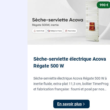
990 €
Sèche-serviette électrique Acova
Régate 500 W
Sèche-serviette électrique Acova Régate 500 W à
inertie fluide, extra-plat 11,3 cm, boîtier TimerProg
et fabrication française : fourni et posé par nos
chauffagistes, raccordement électrique aux
normes compris.
En savoir plus