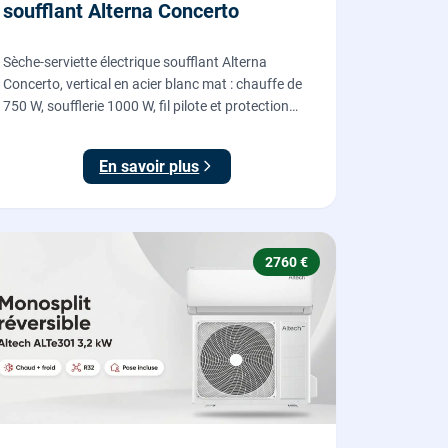
soufflant Alterna Concerto
Sèche-serviette électrique soufflant Alterna
Concerto, vertical en acier blanc mat : chauffe de
750 W, soufflerie 1000 W, fil pilote et protection
IP24, fourni et posé par nos chauffagistes et
électriciens.
En savoir plus
2760 €