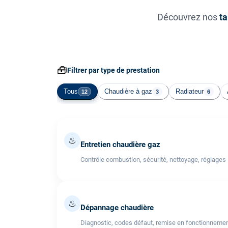
Découvrez nos
ta
🧰
Filtrer par type de prestation
Tous
Chaudière à gaz
Radiateur
12
3
6
♨
Entretien chaudière gaz
Contrôle combustion, sécurité, nettoyage, réglages
♨
Dépannage chaudière
Diagnostic, codes défaut, remise en fonctionneme