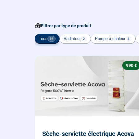
🧰
Filtrer par type de produit
Tous
Radiateur
Pompe à chaleur
16
2
4
990 €
Sèche-serviette électrique Acova