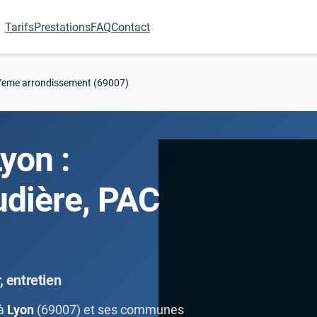
Tarifs
Prestations
FAQ
Contact
7eme arrondissement (69007)
yon :
dière, PAC
 entretien
 à
Lyon
(69007) et ses communes