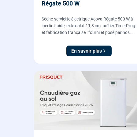
Régate 500 W
Sèche-serviette électrique Acova Régate 500 W à
inertie fluide, extra-plat 11,3 cm, boîtier TimerProg
et fabrication française : fourni et posé par nos
chauffagistes, raccordement électrique aux
normes compris.
En savoir plus