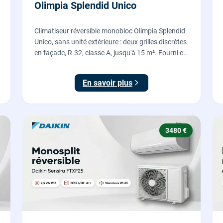
Olimpia Splendid Unico
Climatiseur réversible monobloc Olimpia Splendid
Unico, sans unité extérieure : deux grilles discrètes
en façade, R-32, classe A, jusqu'à 15 m². Fourni et
posé par nos chauffagistes, garantie 2 ans.
En savoir plus
3480 €