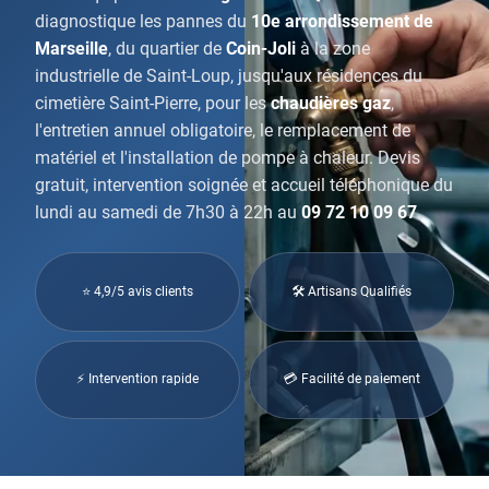
diagnostique les pannes du
10e arrondissement de
Marseille
, du quartier de
Coin-Joli
à la zone
industrielle de Saint-Loup, jusqu'aux résidences du
cimetière Saint-Pierre, pour les
chaudières gaz
,
l'entretien annuel obligatoire, le remplacement de
matériel et l'installation de pompe à chaleur. Devis
gratuit, intervention soignée et accueil téléphonique du
lundi au samedi de 7h30 à 22h au
09 72 10 09 67
.
⭐ 4,9/5 avis clients
🛠 Artisans Qualifiés
⚡ Intervention rapide
💳 Facilité de paiement