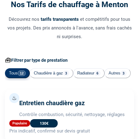
Nos Tarifs de chauffage à Menton
Découvrez nos
tarifs transparents
et compétitifs pour tous
vos projets. Des prix annoncés à l'avance, sans frais cachés
ni surprises.
🧰
Filtrer par type de prestation
Tous
Chaudière à gaz
Radiateur
Autres
12
3
6
3
♨
Entretien chaudière gaz
Contrôle combustion, sécurité, nettoyage, réglages
130€
Populaire
Prix indicatif, confirmé sur devis gratuit