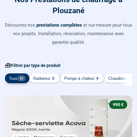
Plouzané
Découvrez nos
prestations complètes
et sur-mesure pour tous
vos projets. Installation, rénovation, maintenance avec
garantie qualité.
🧰
Filtrer par type de produit
Tous
Radiateur
Pompe à chaleur
Chaudière à gaz
16
2
4
990 €