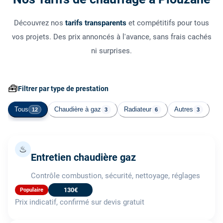
Découvrez nos
tarifs transparents
et compétitifs pour tous
vos projets. Des prix annoncés à l'avance, sans frais cachés
ni surprises.
🧰
Filtrer par type de prestation
Tous
Chaudière à gaz
Radiateur
Autres
12
3
6
3
♨
Entretien chaudière gaz
Contrôle combustion, sécurité, nettoyage, réglages
130€
Populaire
Prix indicatif, confirmé sur devis gratuit