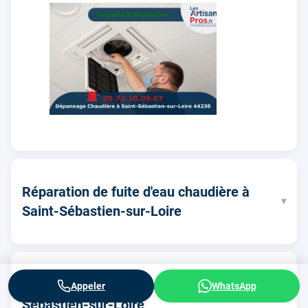
Réparation de fuite d'eau chaudière à
▾
Saint-Sébastien-sur-Loire
Réparation de Chauffe-eau Saint-
Appeler
WhatsApp
▾
Sébastien-sur-Loire