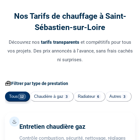
Nos Tarifs de chauffage à Saint-
Sébastien-sur-Loire
Découvrez nos
tarifs transparents
et compétitifs pour tous
vos projets. Des prix annoncés à l'avance, sans frais cachés
ni surprises.
🧰
Filtrer par type de prestation
Tous
Chaudière à gaz
Radiateur
Autres
12
3
6
3
♨
Entretien chaudière gaz
Contrôle combustion, sécurité, nettoyage, réglages