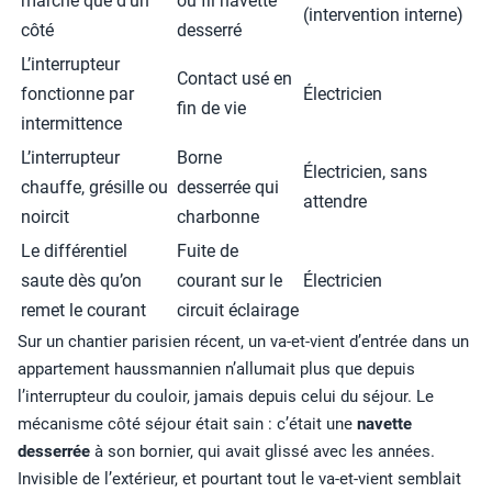
marche que d’un
ou fil navette
(intervention interne)
côté
desserré
L’interrupteur
Contact usé en
fonctionne par
Électricien
fin de vie
intermittence
L’interrupteur
Borne
Électricien, sans
chauffe, grésille ou
desserrée qui
attendre
noircit
charbonne
Le différentiel
Fuite de
saute dès qu’on
courant sur le
Électricien
remet le courant
circuit éclairage
Sur un chantier parisien récent, un va-et-vient d’entrée dans un
appartement haussmannien n’allumait plus que depuis
l’interrupteur du couloir, jamais depuis celui du séjour. Le
mécanisme côté séjour était sain : c’était une
navette
desserrée
à son bornier, qui avait glissé avec les années.
Invisible de l’extérieur, et pourtant tout le va-et-vient semblait