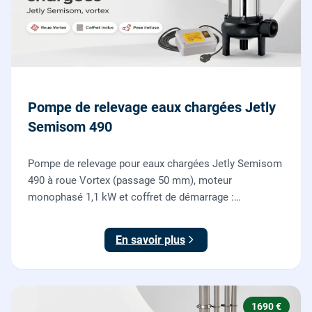
Pompe de relevage eaux chargées Jetly
Semisom 490
Pompe de relevage pour eaux chargées Jetly Semisom
490 à roue Vortex (passage 50 mm), moteur
monophasé 1,1 kW et coffret de démarrage :
l'évacuation des eaux usées d'un sous-sol vers l'égout,
fournie et posée par nos plombiers.
En savoir plus
1690 €