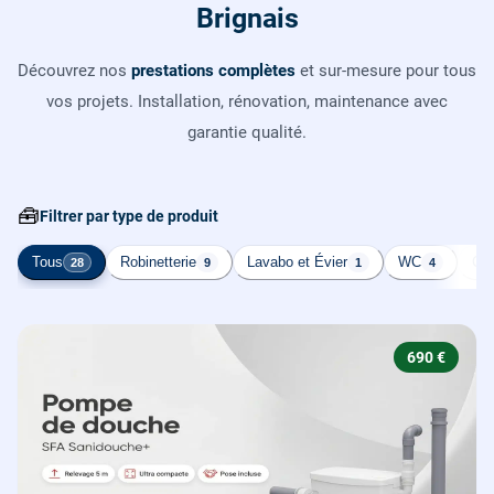
Brignais
Découvrez nos
prestations complètes
et sur-mesure pour tous
vos projets. Installation, rénovation, maintenance avec
garantie qualité.
🧰
Filtrer par type de produit
Tous
Robinetterie
Lavabo et Évier
WC
Cha
28
9
1
4
690 €