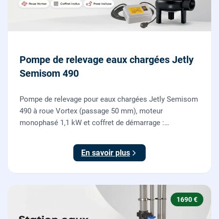
Pompe de relevage eaux chargées Jetly
Semisom 490
Pompe de relevage pour eaux chargées Jetly Semisom
490 à roue Vortex (passage 50 mm), moteur
monophasé 1,1 kW et coffret de démarrage :
l'évacuation des eaux usées d'un sous-sol vers l'égout,
fournie et posée par nos plombiers.
En savoir plus
1690 €