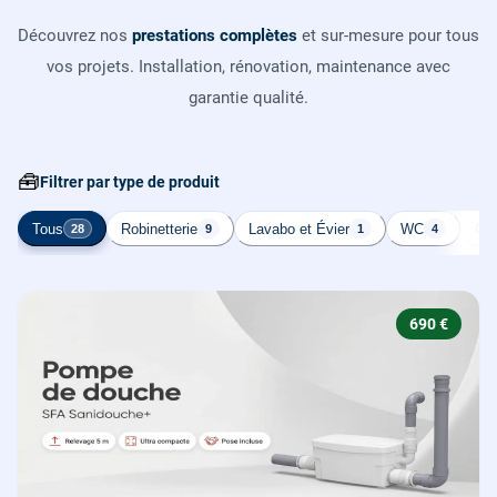
Découvrez nos
prestations complètes
et sur-mesure pour tous
vos projets. Installation, rénovation, maintenance avec
garantie qualité.
🧰
Filtrer par type de produit
Tous
Robinetterie
Lavabo et Évier
WC
Cha
28
9
1
4
690 €