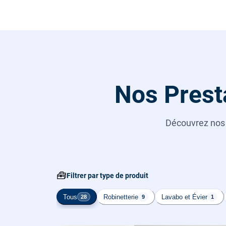
Nos Prest
Découvrez no
🧰
Filtrer par type de produit
Tous
Robinetterie
Lavabo et Évier
28
9
1