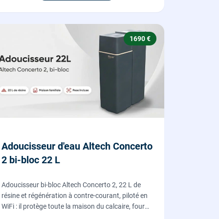
1690 €
Adoucisseur d'eau Altech Concerto
2 bi-bloc 22 L
Adoucisseur bi-bloc Altech Concerto 2, 22 L de
résine et régénération à contre-courant, piloté en
WiFi : il protège toute la maison du calcaire, fourni,
posé et mis en service par nos plombiers.