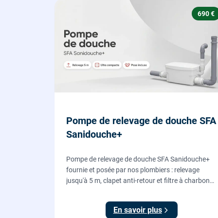
690 €
Pompe de relevage de douche SFA
Sanidouche+
Pompe de relevage de douche SFA Sanidouche+
fournie et posée par nos plombiers : relevage
jusqu'à 5 m, clapet anti-retour et filtre à charbon
actif anti-odeurs, pour évacuer une douche située
sous le niveau d'évacuation.
En savoir plus