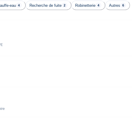
auffe-eau
Recherche de fuite
Robinetterie
Autres
4
2
4
6
PE
ire