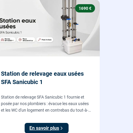
1690 €
Station de relevage eaux usées
SFA Sanicubic 1
Station de relevage SFA Sanicubic 1 fournie et
posée par nos plombiers : évacue les eaux usées
et les WC d'un logement en contrebas du tout-à-
l'égout, roue dilacératrice, norme EN 12050-1,
garantie 2 ans.
En savoir plus