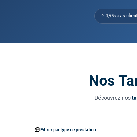
⭐ 4,9/5 avis clien
Nos Tar
Découvrez nos
ta
🧰
Filtrer par type de prestation