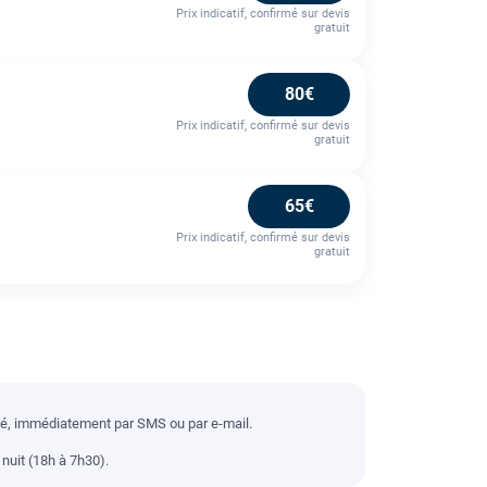
Prix indicatif, confirmé sur devis
gratuit
80€
Prix indicatif, confirmé sur devis
gratuit
65€
Prix indicatif, confirmé sur devis
gratuit
llé, immédiatement par SMS ou par e-mail.
nuit (18h à 7h30).