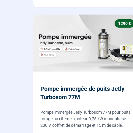
1290 €
Pompe immergée de puits Jetly
Turbosom 77M
Pompe immergée Jetly Turbosom 77M pour puits,
forage ou citerne : moteur 0,75 kW monophasé
230 V, coffret de démarrage et 15 m de câble
fournis. L'eau claire remontée vers l'arrosage ou la