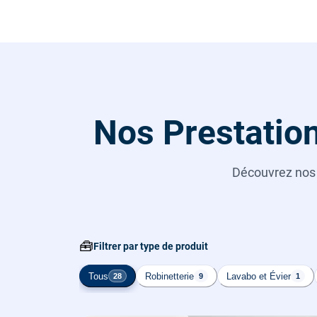
Nos Prestation
Découvrez no
🧰
Filtrer par type de produit
Tous
Robinetterie
Lavabo et Évier
28
9
1