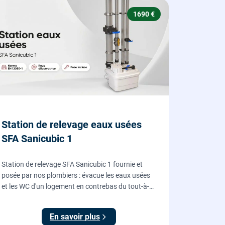
1690 €
Station de relevage eaux usées
SFA Sanicubic 1
Station de relevage SFA Sanicubic 1 fournie et
posée par nos plombiers : évacue les eaux usées
et les WC d'un logement en contrebas du tout-à-
l'égout, roue dilacératrice, norme EN 12050-1,
garantie 2 ans.
En savoir plus