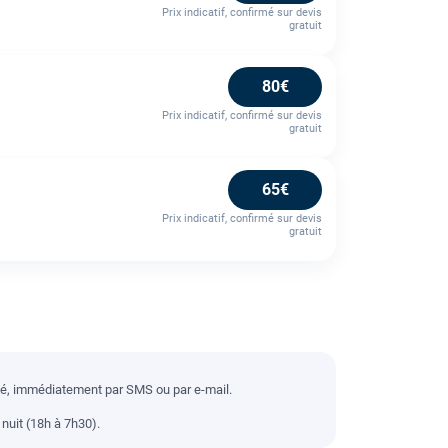
Prix indicatif, confirmé sur devis
gratuit
80€
Prix indicatif, confirmé sur devis
gratuit
65€
Prix indicatif, confirmé sur devis
gratuit
llé, immédiatement par SMS ou par e-mail.
nuit (18h à 7h30).