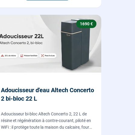
1690 €
Adoucisseur d'eau Altech Concerto
2 bi-bloc 22 L
Adoucisseur bi-bloc Altech Concerto 2, 22 L de
résine et régénération à contre-courant, piloté en
WiFi : il protège toute la maison du calcaire, fourni,
posé et mis en service par nos plombiers.