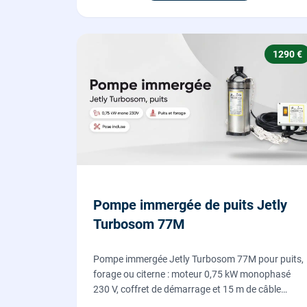
1290 €
Pompe immergée de puits Jetly
Turbosom 77M
Pompe immergée Jetly Turbosom 77M pour puits,
forage ou citerne : moteur 0,75 kW monophasé
230 V, coffret de démarrage et 15 m de câble
fournis. L'eau claire remontée vers l'arrosage ou la