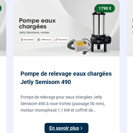
1790 €
Pompe de relevage eaux chargées
Jetly Semisom 490
Pompe de relevage pour eaux chargées Jetly
Semisom 490 à roue Vortex (passage 50 mm),
moteur monophasé 1,1 kW et coffret de
démarrage : l'évacuation des eaux usées d'un
sous-sol vers l'égout, fournie et posée par nos
En savoir plus
plombiers.