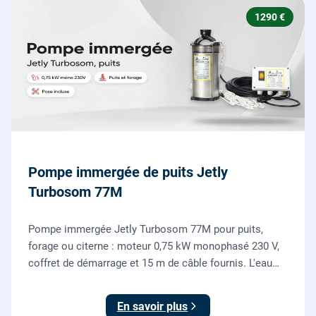
1290 €
Pompe immergée de puits Jetly
Turbosom 77M
Pompe immergée Jetly Turbosom 77M pour puits,
forage ou citerne : moteur 0,75 kW monophasé 230 V,
coffret de démarrage et 15 m de câble fournis. L'eau
claire remontée vers l'arrosage ou la maison, fournie
et posée par nos plombiers.
En savoir plus