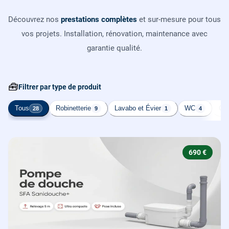
Découvrez nos
prestations complètes
et sur-mesure pour tous
vos projets. Installation, rénovation, maintenance avec
garantie qualité.
🧰
Filtrer par type de produit
Tous
Robinetterie
Lavabo et Évier
WC
Cha
28
9
1
4
690 €