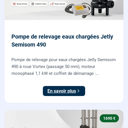
Pompe de relevage eaux chargées Jetly
Semisom 490
Pompe de relevage pour eaux chargées Jetly Semisom
490 à roue Vortex (passage 50 mm), moteur
monophasé 1,1 kW et coffret de démarrage :
l'évacuation des eaux usées d'un sous-sol vers l'égout,
fournie et posée par nos plombiers.
En savoir plus
1690 €