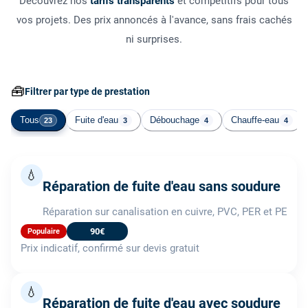
Découvrez nos
tarifs transparents
et compétitifs pour tous
vos projets. Des prix annoncés à l'avance, sans frais cachés
ni surprises.
🧰
Filtrer par type de prestation
Tous
Fuite d'eau
Débouchage
Chauffe-eau
23
3
4
4
💧
Réparation de fuite d'eau sans soudure
Réparation sur canalisation en cuivre, PVC, PER et PE
90€
Populaire
Prix indicatif, confirmé sur devis gratuit
💧
Réparation de fuite d'eau avec soudure