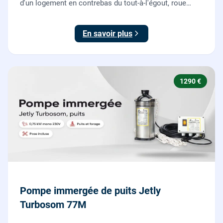
d'un logement en contrebas du tout-à-l'égout, roue
dilacératrice, norme EN 12050-1, garantie 2 ans.
En savoir plus
1290 €
Pompe immergée de puits Jetly
Turbosom 77M