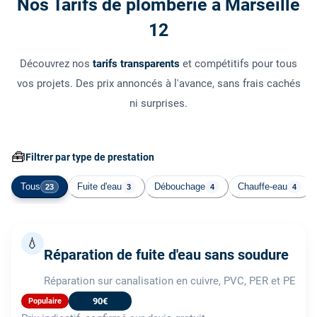
Nos Tarifs de plomberie à Marseille
12
Découvrez nos
tarifs transparents
et compétitifs pour tous
vos projets. Des prix annoncés à l'avance, sans frais cachés
ni surprises.
🧰
Filtrer par type de prestation
Tous
Fuite d'eau
Débouchage
Chauffe-eau
23
3
4
4
💧
Réparation de fuite d'eau sans soudure
Réparation sur canalisation en cuivre, PVC, PER et PE
90€
Populaire