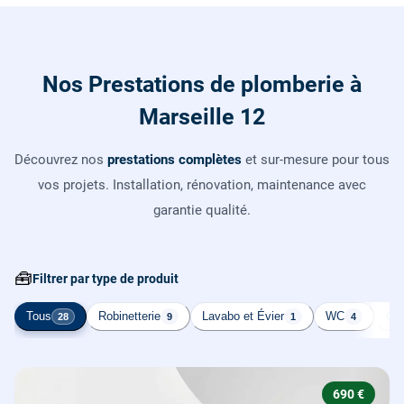
Nos Prestations de plomberie à
Marseille 12
Découvrez nos
prestations complètes
et sur-mesure pour tous
vos projets. Installation, rénovation, maintenance avec
garantie qualité.
🧰
Filtrer par type de produit
Tous
Robinetterie
Lavabo et Évier
WC
Cha
28
9
1
4
690 €