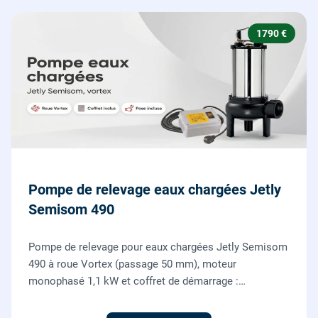
1790 €
Pompe de relevage eaux chargées Jetly
Semisom 490
Pompe de relevage pour eaux chargées Jetly Semisom
490 à roue Vortex (passage 50 mm), moteur
monophasé 1,1 kW et coffret de démarrage :
l'évacuation des eaux usées d'un sous-sol vers l'égout,
fournie et posée par nos plombiers.