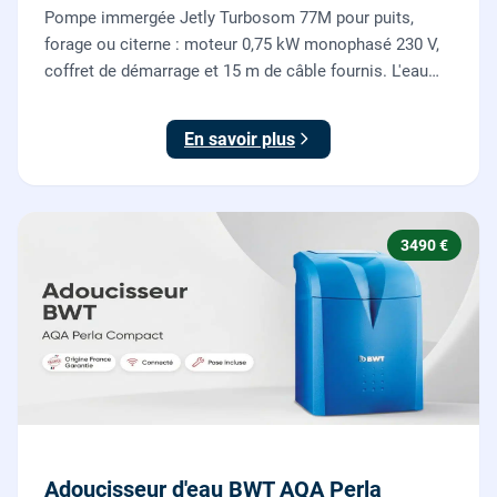
Pompe immergée Jetly Turbosom 77M pour puits,
forage ou citerne : moteur 0,75 kW monophasé 230 V,
coffret de démarrage et 15 m de câble fournis. L'eau
claire remontée vers l'arrosage ou la maison, fournie
et posée par nos plombiers.
En savoir plus
3490 €
Adoucisseur d'eau BWT AQA Perla