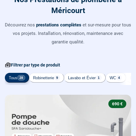
Méricourt
Découvrez nos
prestations complètes
et sur-mesure pour tous
vos projets. Installation, rénovation, maintenance avec
garantie qualité.
🧰
Filtrer par type de produit
Tous
Robinetterie
Lavabo et Évier
WC
Cha
28
9
1
4
690 €