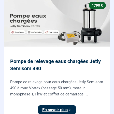
1790 €
Pompe de relevage eaux chargées Jetly
Semisom 490
Pompe de relevage pour eaux chargées Jetly Semisom
490 à roue Vortex (passage 50 mm), moteur
monophasé 1,1 kW et coffret de démarrage :
l'évacuation des eaux usées d'un sous-sol vers l'égout,
fournie et posée par nos plombiers.
En savoir plus