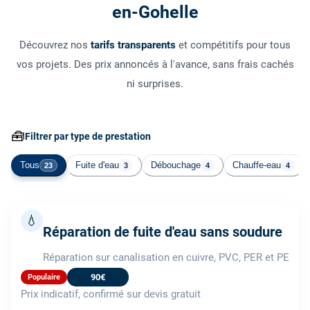
en-Gohelle
Découvrez nos
tarifs transparents
et compétitifs pour tous
vos projets. Des prix annoncés à l'avance, sans frais cachés
ni surprises.
🧰
Filtrer par type de prestation
Tous
Fuite d'eau
Débouchage
Chauffe-eau
23
3
4
4
💧
Réparation de fuite d'eau sans soudure
Réparation sur canalisation en cuivre, PVC, PER et PE
90€
Populaire
Prix indicatif, confirmé sur devis gratuit