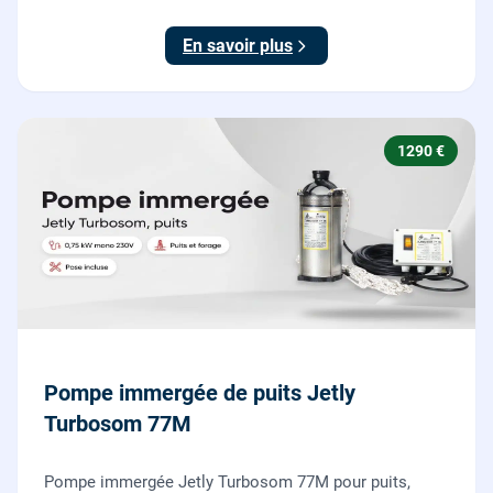
dilacératrice, norme EN 12050-1, garantie 2 ans.
En savoir plus
1290 €
Pompe immergée de puits Jetly
Turbosom 77M
Pompe immergée Jetly Turbosom 77M pour puits,