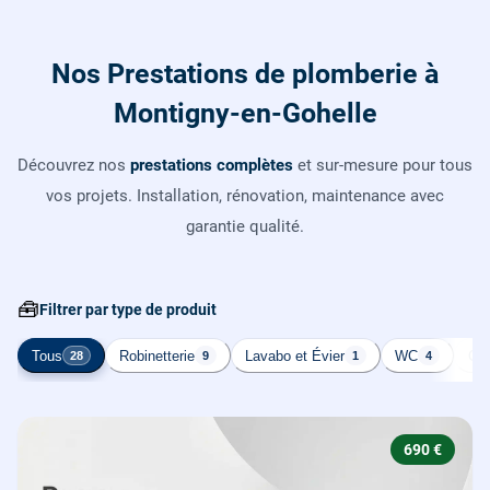
Nos Prestations de plomberie à
Montigny-en-Gohelle
Découvrez nos
prestations complètes
et sur-mesure pour tous
vos projets. Installation, rénovation, maintenance avec
garantie qualité.
🧰
Filtrer par type de produit
Tous
Robinetterie
Lavabo et Évier
WC
Cha
28
9
1
4
690 €