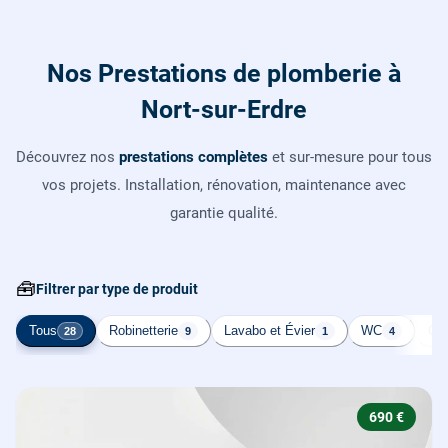
Nos Prestations de plomberie à
Nort-sur-Erdre
Découvrez nos
prestations complètes
et sur-mesure pour tous
vos projets. Installation, rénovation, maintenance avec
garantie qualité.
🧰
Filtrer par type de produit
Tous
Robinetterie
Lavabo et Évier
WC
Cha
28
9
1
4
690 €