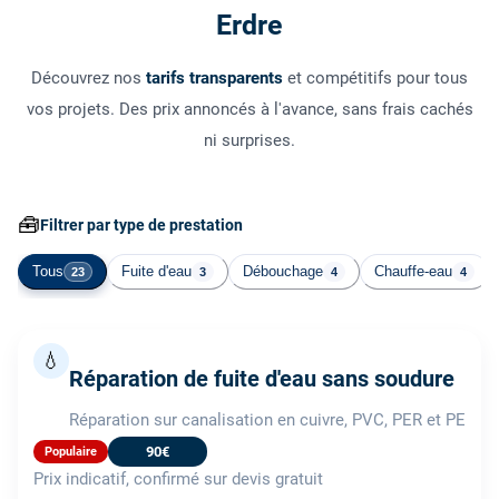
Erdre
Découvrez nos
tarifs transparents
et compétitifs pour tous
vos projets. Des prix annoncés à l'avance, sans frais cachés
ni surprises.
🧰
Filtrer par type de prestation
Tous
Fuite d'eau
Débouchage
Chauffe-eau
23
3
4
4
💧
Réparation de fuite d'eau sans soudure
Réparation sur canalisation en cuivre, PVC, PER et PE
90€
Populaire
Prix indicatif, confirmé sur devis gratuit