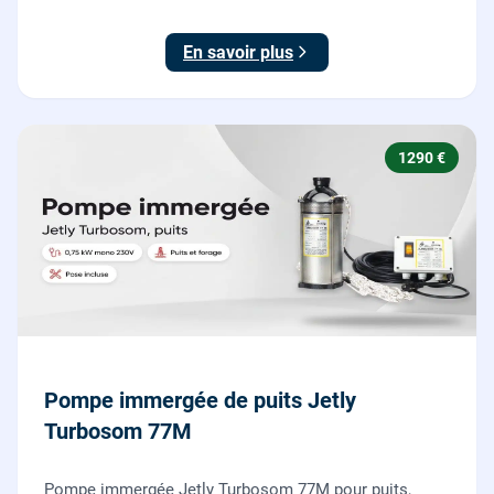
dilacératrice, norme EN 12050-1, garantie 2 ans.
En savoir plus
1290 €
Pompe immergée de puits Jetly
Turbosom 77M
Pompe immergée Jetly Turbosom 77M pour puits,