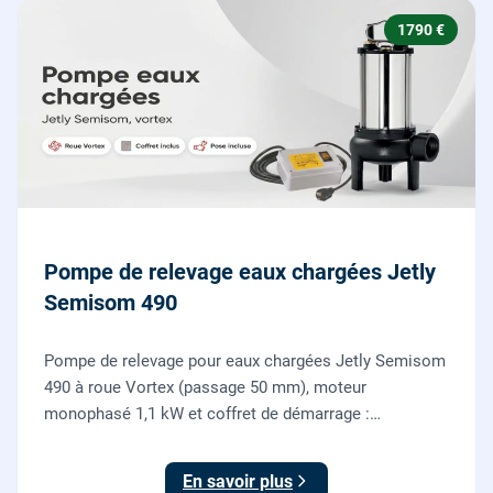
1790 €
Pompe de relevage eaux chargées Jetly
Semisom 490
Pompe de relevage pour eaux chargées Jetly Semisom
490 à roue Vortex (passage 50 mm), moteur
monophasé 1,1 kW et coffret de démarrage :
l'évacuation des eaux usées d'un sous-sol vers l'égout,
fournie et posée par nos plombiers.
En savoir plus