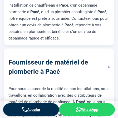
installation de chauffe-eau à
Pacé
, d'un dépannage
plomberie à
Pacé
, ou d'un plombier chauffagiste à
Pacé
,
notre équipe est prête à vous aider. Contactez-nous pour
obtenir un devis de plomberie à
Pacé
, répondre à vos
besoins en plomberie et bénéficier d’un service de
dépannage rapide et efficace.
Fournisseur de matériel de
▾
plomberie à Pacé
Pour nous assurer de la qualité de nos installations, nous
travaillons en collaboration avec des distributeurs de
matériel de plomberie de confiance. À
Pacé
, nous nous
approvisionnons chez Brossette, un distributeur reconnu
Appeler
WhatsApp
pour la qualité de son offre, situé à Rennes, à quelques