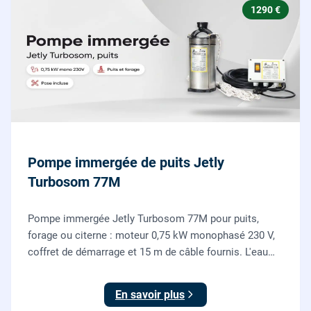
1290 €
Pompe immergée de puits Jetly
Turbosom 77M
Pompe immergée Jetly Turbosom 77M pour puits,
forage ou citerne : moteur 0,75 kW monophasé 230 V,
coffret de démarrage et 15 m de câble fournis. L'eau
claire remontée vers l'arrosage ou la maison, fournie
et posée par nos plombiers.
En savoir plus