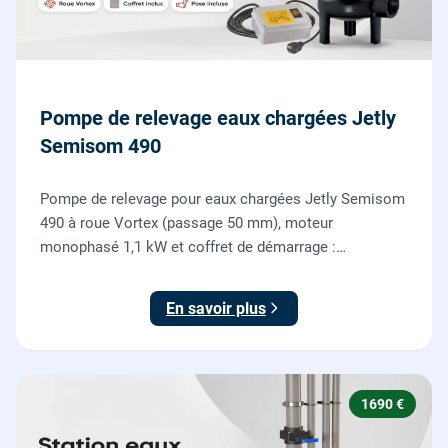
Pompe de relevage eaux chargées Jetly
Semisom 490
Pompe de relevage pour eaux chargées Jetly Semisom
490 à roue Vortex (passage 50 mm), moteur
monophasé 1,1 kW et coffret de démarrage :
l'évacuation des eaux usées d'un sous-sol vers l'égout,
fournie et posée par nos plombiers.
En savoir plus
1690 €