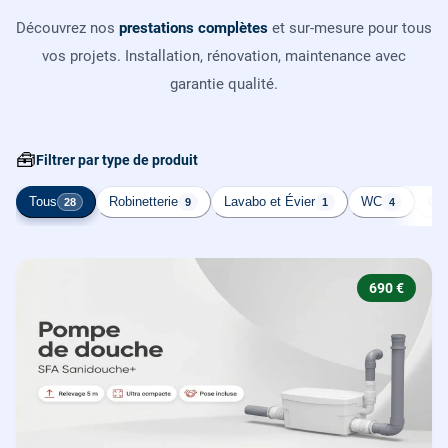
Découvrez nos
prestations complètes
et sur-mesure pour tous
vos projets. Installation, rénovation, maintenance avec
garantie qualité.
🧰
Filtrer par type de produit
Tous
Robinetterie
Lavabo et Évier
WC
Cha
28
9
1
4
690 €