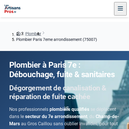
Plombier
Plombier Paris 7eme arrondissement (75007)
Plombier à Paris 7e :
Débouchage, fuite & sanitaires
Dégorgement de canalisation &
réparation de fuite cachée
Nos professionnels
plombiers qualifiés
se déplacent
dans le
secteur du 7e arrondissement
, du
Champ-de-
Mars
au Gros Caillou sans oublier Invalides, pour tout