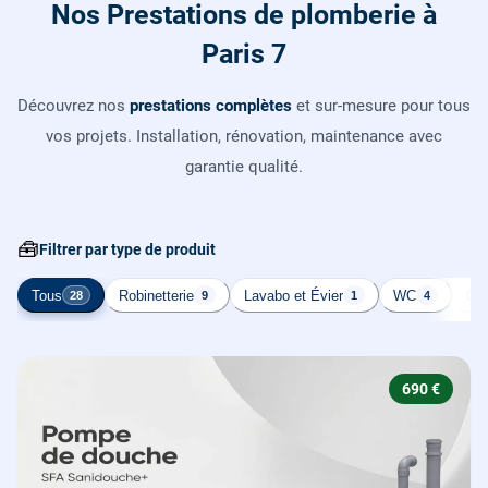
Nos Prestations de plomberie à
Paris 7
Découvrez nos
prestations complètes
et sur-mesure pour tous
vos projets. Installation, rénovation, maintenance avec
garantie qualité.
🧰
Filtrer par type de produit
Tous
Robinetterie
Lavabo et Évier
WC
Cha
28
9
1
4
690 €