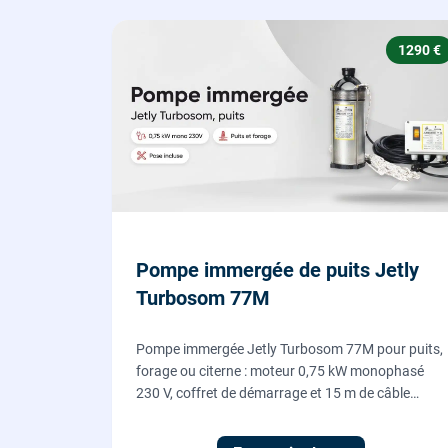
1290 €
Pompe immergée de puits Jetly
Turbosom 77M
Pompe immergée Jetly Turbosom 77M pour puits,
forage ou citerne : moteur 0,75 kW monophasé
230 V, coffret de démarrage et 15 m de câble
fournis. L'eau claire remontée vers l'arrosage ou la
maison, fournie et posée par nos plombiers.