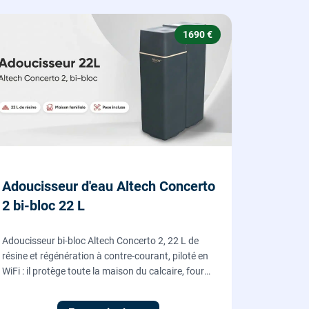
1690 €
Adoucisseur d'eau Altech Concerto
2 bi-bloc 22 L
Adoucisseur bi-bloc Altech Concerto 2, 22 L de
résine et régénération à contre-courant, piloté en
WiFi : il protège toute la maison du calcaire, fourni,
posé et mis en service par nos plombiers.