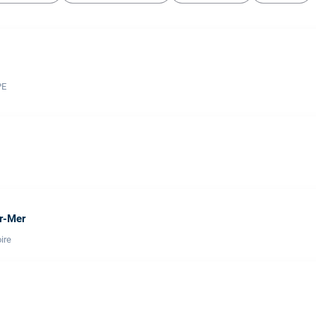
PE
ur-Mer
ire