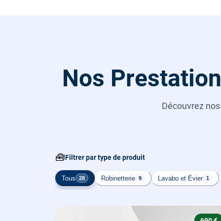
Nos Prestation
Découvrez no
🧰
Filtrer par type de produit
Tous
Robinetterie
Lavabo et Évier
28
9
1
690 €