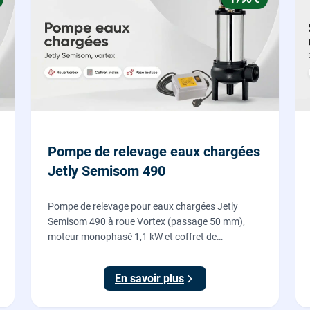
Pompe de relevage eaux chargées
Jetly Semisom 490
Pompe de relevage pour eaux chargées Jetly
Semisom 490 à roue Vortex (passage 50 mm),
moteur monophasé 1,1 kW et coffret de
démarrage : l'évacuation des eaux usées d'un
sous-sol vers l'égout, fournie et posée par nos
En savoir plus
plombiers.