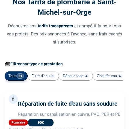
Nos Tarifs de plomberie à Saint-
Michel-sur-Orge
Découvrez nos
tarifs transparents
et compétitifs pour tous
vos projets. Des prix annoncés à l'avance, sans frais cachés
ni surprises.
🧰
Filtrer par type de prestation
Tous
Fuite d'eau
Débouchage
Chauffe-eau
23
3
4
4
💧
Réparation de fuite d'eau sans soudure
Réparation sur canalisation en cuivre, PVC, PER et PE
90€
Populaire