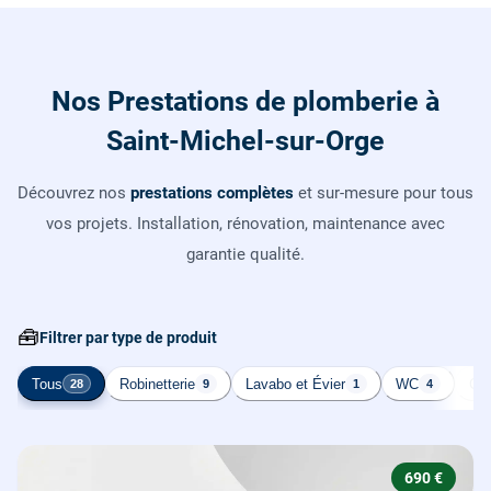
Nos Prestations de plomberie à
Saint-Michel-sur-Orge
Découvrez nos
prestations complètes
et sur-mesure pour tous
vos projets. Installation, rénovation, maintenance avec
garantie qualité.
🧰
Filtrer par type de produit
Tous
Robinetterie
Lavabo et Évier
WC
Cha
28
9
1
4
690 €