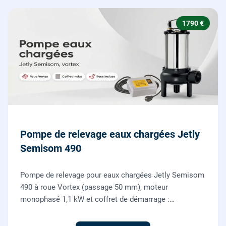
1790 €
Pompe de relevage eaux chargées Jetly
Semisom 490
Pompe de relevage pour eaux chargées Jetly Semisom
490 à roue Vortex (passage 50 mm), moteur
monophasé 1,1 kW et coffret de démarrage :
l'évacuation des eaux usées d'un sous-sol vers l'égout,
fournie et posée par nos plombiers.