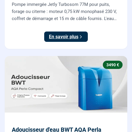
Pompe immergée Jetly Turbosom 77M pour puits,
forage ou citerne : moteur 0,75 kW monophasé 230 V,
coffret de démarrage et 15 m de câble fournis. L'eau
claire remontée vers l'arrosage ou la maison, fournie
et posée par nos plombiers.
En savoir plus
3490 €
Adoucisseur d'eau BWT AQA Perla