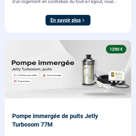
d'un logement en contrebas du tout-à-l'égout, roue
dilacératrice, norme EN 12050-1, garantie 2 ans.
En savoir plus
1290 €
Pompe immergée de puits Jetly
Turbosom 77M