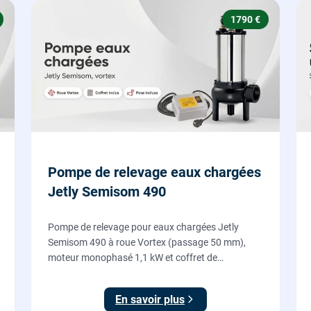
1790 €
Pompe de relevage eaux chargées
Jetly Semisom 490
Pompe de relevage pour eaux chargées Jetly
Semisom 490 à roue Vortex (passage 50 mm),
moteur monophasé 1,1 kW et coffret de
démarrage : l'évacuation des eaux usées d'un
sous-sol vers l'égout, fournie et posée par nos
En savoir plus
plombiers.