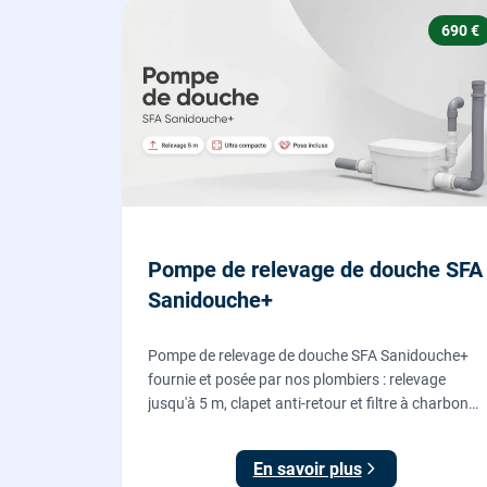
690 €
Pompe de relevage de douche SFA
Sanidouche+
Pompe de relevage de douche SFA Sanidouche+
fournie et posée par nos plombiers : relevage
jusqu'à 5 m, clapet anti-retour et filtre à charbon
actif anti-odeurs, pour évacuer une douche située
sous le niveau d'évacuation.
En savoir plus