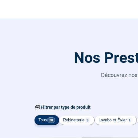
Nos Prest
Découvrez no
🧰
Filtrer par type de produit
Tous
Robinetterie
Lavabo et Évier
28
9
1