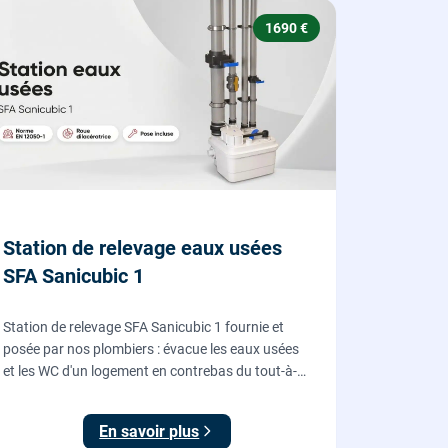
1690 €
Station de relevage eaux usées
SFA Sanicubic 1
Station de relevage SFA Sanicubic 1 fournie et
posée par nos plombiers : évacue les eaux usées
et les WC d'un logement en contrebas du tout-à-
l'égout, roue dilacératrice, norme EN 12050-1,
garantie 2 ans.
En savoir plus