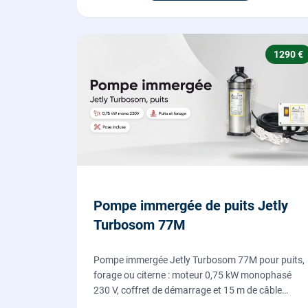
1290 €
Pompe immergée de puits Jetly
Turbosom 77M
Pompe immergée Jetly Turbosom 77M pour puits,
forage ou citerne : moteur 0,75 kW monophasé
230 V, coffret de démarrage et 15 m de câble
fournis. L'eau claire remontée vers l'arrosage ou la