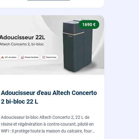
1690 €
Adoucisseur d'eau Altech Concerto
2 bi-bloc 22 L
Adoucisseur bi-bloc Altech Concerto 2, 22 L de
résine et régénération à contre-courant, piloté en
WiFi : il protège toute la maison du calcaire, fourni,
posé et mis en service par nos plombiers.