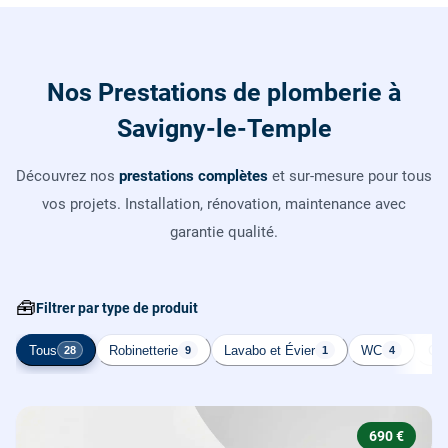
Nos Prestations de plomberie à
Savigny-le-Temple
Découvrez nos
prestations complètes
et sur-mesure pour tous
vos projets. Installation, rénovation, maintenance avec
garantie qualité.
🧰
Filtrer par type de produit
Tous
Robinetterie
Lavabo et Évier
WC
Cha
28
9
1
4
690 €