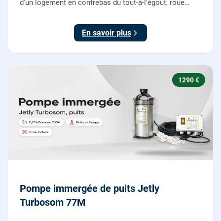
d'un logement en contrebas du tout-à-l'égout, roue
dilacératrice, norme EN 12050-1, garantie 2 ans.
En savoir plus
1290 €
Pompe immergée de puits Jetly
Turbosom 77M