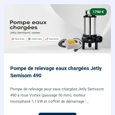
1790 €
Pompe de relevage eaux chargées Jetly
Semisom 490
Pompe de relevage pour eaux chargées Jetly Semisom
490 à roue Vortex (passage 50 mm), moteur
monophasé 1,1 kW et coffret de démarrage :
l'évacuation des eaux usées d'un sous-sol vers l'égout,
fournie et posée par nos plombiers.