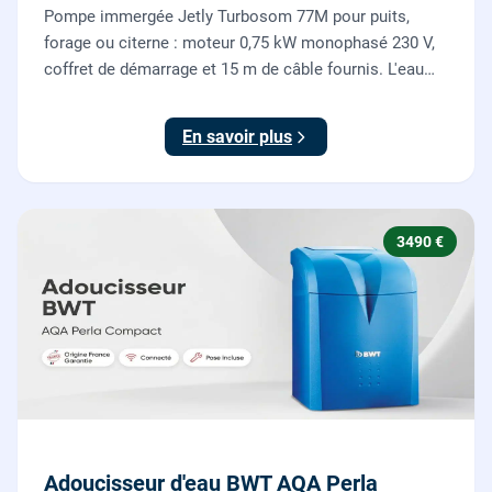
Pompe immergée Jetly Turbosom 77M pour puits,
forage ou citerne : moteur 0,75 kW monophasé 230 V,
coffret de démarrage et 15 m de câble fournis. L'eau
claire remontée vers l'arrosage ou la maison, fournie
et posée par nos plombiers.
En savoir plus
3490 €
Adoucisseur d'eau BWT AQA Perla