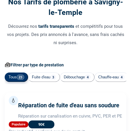
Nos Tarifs de plomberie à Savigny-
le-Temple
Découvrez nos
tarifs transparents
et compétitifs pour tous
vos projets. Des prix annoncés à l'avance, sans frais cachés
ni surprises.
🧰
Filtrer par type de prestation
Tous
Fuite d'eau
Débouchage
Chauffe-eau
23
3
4
4
💧
Réparation de fuite d'eau sans soudure
Réparation sur canalisation en cuivre, PVC, PER et PE
90€
Populaire