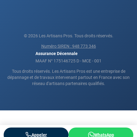
© 2026 Les Artisans Pros. Tous droits réservés.
Numéro SIREN : 948 773 346
Assurance Décennale
MAAF N° 175146725 D - MCE - 001
Tous droits réservés. Les Artisans Pros est une entreprise de
dépannage et de travaux intervenant partout en France avec son
réseau d'artisans partenaires qualifiés.
Appeler
WhatsApp