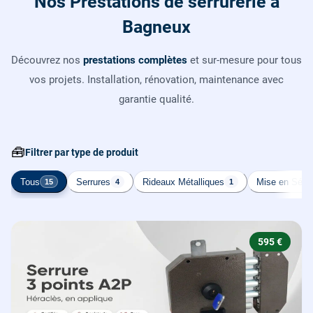
Nos Prestations de serrurerie à
Bagneux
Découvrez nos
prestations complètes
et sur-mesure pour tous
vos projets. Installation, rénovation, maintenance avec
garantie qualité.
🧰
Filtrer par type de produit
Tous
Serrures
Rideaux Métalliques
Mise en Sécur
15
4
1
595 €