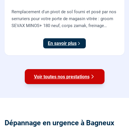
Remplacement d'un pivot de sol fourni et posé par nos
serruriers pour votre porte de magasin vitrée : groom
SEVAX MINOS+ 180 neuf, corps zamak, freinage
hydraulique et double action. Dépose, scellement au
sol, réglage et essais. 995 euros HT (1194 TTC).
En savoir plus
Voir toutes nos prestations
Dépannage en urgence à Bagneux