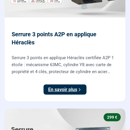
Serrure 3 points A2P en applique
Héraclès
Serrure 3 points en applique Héraclès certifiée A2P 1
étoile : mécanisme 63MC, cylindre Y8 avec carte de
propriété et 4 clés, protecteur de cylindre en acier
trempé. Fournie et posée par nos serruriers pour
renforcer une porte d'entrée existante.
En savoir plus
299 €