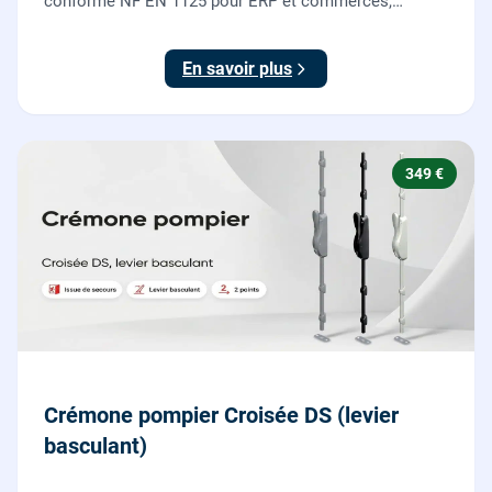
conforme NF EN 1125 pour ERP et commerces,
garantie 10 ans.
En savoir plus
349 €
Crémone pompier Croisée DS (levier
basculant)