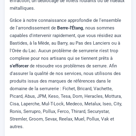
effraction, un déblocage de volets roulants ou de rideaux
métalliques.
Grâce à notre connaissance approfondie de l'ensemble
de l'arrondissement de
Berre-l'Étang
, nous sommes
capables d'intervenir rapidement, que vous résidiez aux
Bastides, à la Mède, au Barry, au Pas des Lanciers ou à
l'Orée du Lac. Aucun problème de serrurerie n'est trop
complexe pour nos artisans qui se tiennent prêts à
s'efforcer
de résoudre vos problèmes de serrure. Afin
d'assurer la qualité de nos services, nous utilisons des
produits issus des marques de références dans le
domaine de la serrurerie : Fichet, Bricard, Vachette,
Picard, Abus, JPM, Keso, Tesa, Dom, Heracles, Mottura,
Cisa, Laperche, Mul-T-Lock, Medeco, Metalux, Iseo, City,
Ronis, Serrupro, Pollux, Ferco, Thirard, Securystar,
Stremler, Groom, Sevax, Reelax, Muel, Pollux, Vak et
autres.