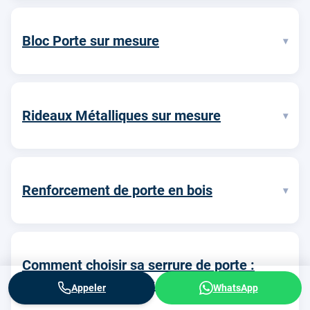
Bloc Porte sur mesure
▾
Rideaux Métalliques sur mesure
▾
Renforcement de porte en bois
▾
Comment choisir sa serrure de porte :
▾
matériaux, types, installation
Appeler
WhatsApp