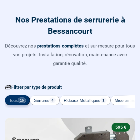
Nos Prestations de serrurerie à
Bessancourt
Découvrez nos
prestations complètes
et sur-mesure pour tous
vos projets. Installation, rénovation, maintenance avec
garantie qualité.
🧰
Filtrer par type de produit
Tous
Serrures
Rideaux Métalliques
Mise en Sécur
15
4
1
595 €