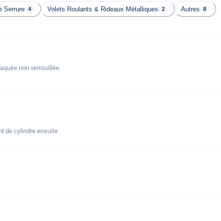
 Serrure
Volets Roulants & Rideaux Métalliques
Autres
4
2
8
laquée non verrouillée.
t de cylindre ensuite