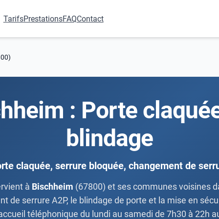
Tarifs
Prestations
FAQ
Contact
800)
chheim : Porte claqué
blindage
rte claquée, serrure bloquée, changement de serr
rvient à
Bischheim
(67800) et ses communes voisines dan
 de serrure A2P, le blindage de porte et la mise en sécur
ccueil téléphonique du lundi au samedi de 7h30 à 22h 