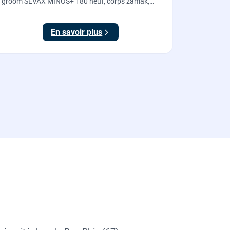
groom SEVAX MINOS+ 180 neuf, corps zamak,
freinage hydraulique et double action. Dépose,
scellement au sol, réglage et essais. 995 euros HT
En savoir plus
(1194 TTC).