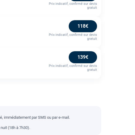
Prix indicatif, confirmé sur devis
gratuit
118€
Prix indicatif, confirmé sur devis
gratuit
139€
Prix indicatif, confirmé sur devis
gratuit
llé, immédiatement par SMS ou par e-mail.
nuit (18h à 7h30).