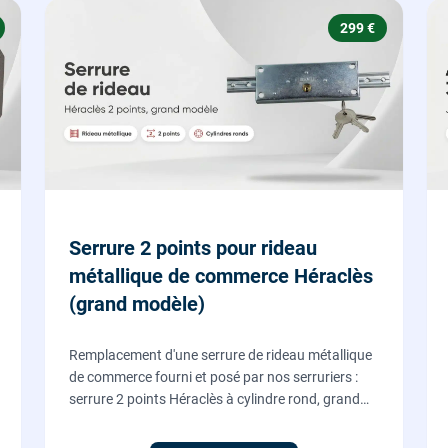
299 €
Serrure 2 points pour rideau
métallique de commerce Héraclès
(grand modèle)
Remplacement d'une serrure de rideau métallique
de commerce fourni et posé par nos serruriers :
serrure 2 points Héraclès à cylindre rond, grand
modèle, coffre 155 x 55 mm, adaptation de la
tringle plate et réglage des deux points de