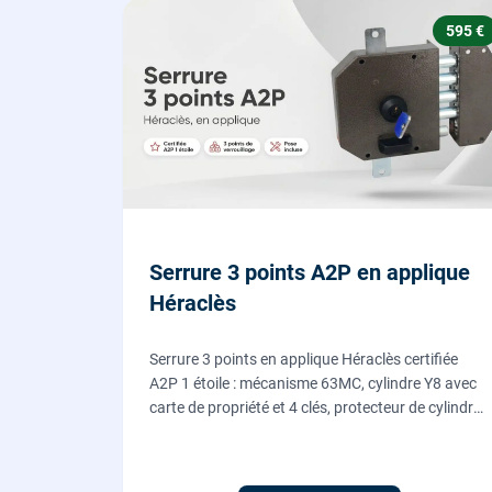
595 €
Serrure 3 points A2P en applique
Héraclès
Serrure 3 points en applique Héraclès certifiée
A2P 1 étoile : mécanisme 63MC, cylindre Y8 avec
carte de propriété et 4 clés, protecteur de cylindre
en acier trempé. Fournie et posée par nos
serruriers pour renforcer une porte d'entrée
existante.