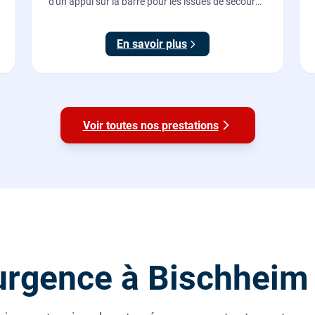
d'un appui sur la barre pour les issues de secours
d'ERP et de commerces, conforme à la norme NF
EN 1125.
En savoir plus
Voir toutes nos prestations
urgence à Bischheim