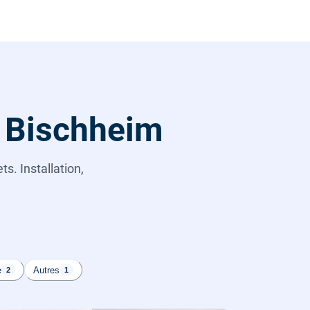
à Bischheim
s. Installation,
e
Autres
2
1