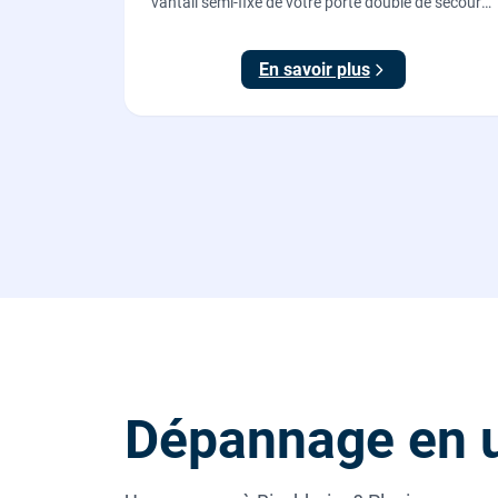
vantail semi-fixe de votre porte double de secours
: tringles ajustées, gâches haute et basse réglées,
ouverture testée.
En savoir plus
Dépannage en 