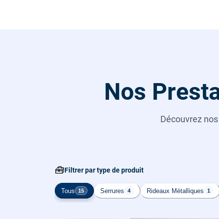
Nos Presta
Découvrez no
🧰
Filtrer par type de produit
Tous
Serrures
Rideaux Métalliques
15
4
1