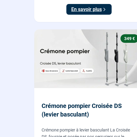
existante.
En savoir plus
349 €
Crémone pompier Croisée DS
(levier basculant)
Crémone pompier à levier basculant La Croisée
DS, fournie et posée par nos serruriers sur le