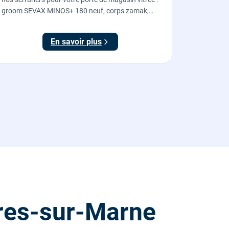
groom SEVAX MINOS+ 180 neuf, corps zamak,
freinage hydraulique et double action. Dépose,
scellement au sol, réglage et essais. 995 euros HT
En savoir plus
(1194 TTC).
res-sur-Marne