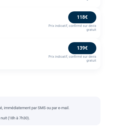
118€
Prix indicatif, confirmé sur devis
gratuit
139€
Prix indicatif, confirmé sur devis
gratuit
llé, immédiatement par SMS ou par e-mail.
nuit (18h à 7h30).