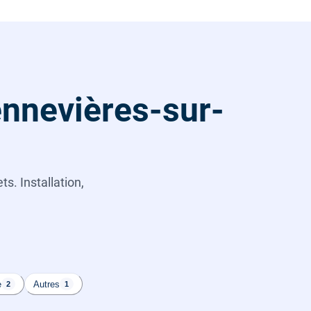
ennevières-sur-
s. Installation,
e
Autres
2
1