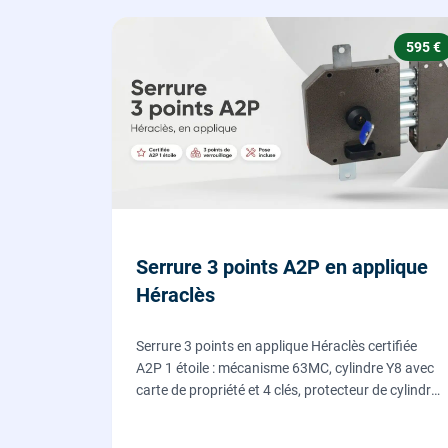
595 €
Serrure 3 points A2P en applique
Héraclès
Serrure 3 points en applique Héraclès certifiée
A2P 1 étoile : mécanisme 63MC, cylindre Y8 avec
carte de propriété et 4 clés, protecteur de cylindre
en acier trempé. Fournie et posée par nos
serruriers pour renforcer une porte d'entrée