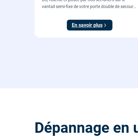
vantail semi-fixe de votre porte double de secours
: tringles ajustées, gâches haute et basse réglées,
ouverture testée.
En savoir plus
Dépannage en 