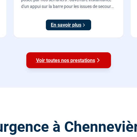
d'un appui sur la barre pour les issues de secours
d'ERP et de commerces, conforme à la norme NF
EN 1125.
En savoir plus
Voir toutes nos prestations
urgence à Chenneviè