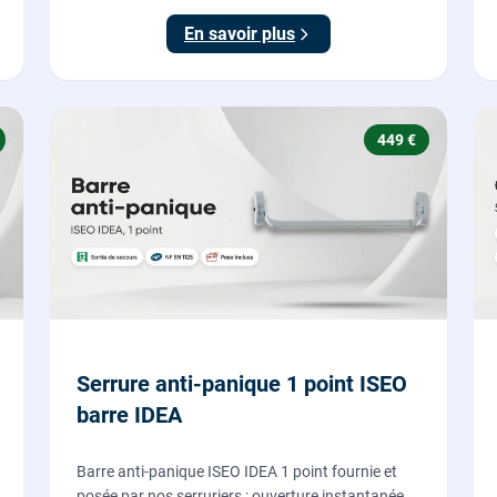
tringle plate et réglage des deux points de
En savoir plus
verrouillage.
449 €
Serrure anti-panique 1 point ISEO
barre IDEA
Barre anti-panique ISEO IDEA 1 point fournie et
posée par nos serruriers : ouverture instantanée