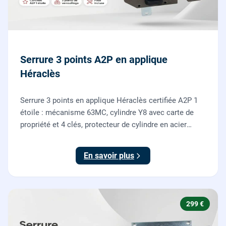
Serrure 3 points A2P en applique
Héraclès
Serrure 3 points en applique Héraclès certifiée A2P 1
étoile : mécanisme 63MC, cylindre Y8 avec carte de
propriété et 4 clés, protecteur de cylindre en acier
trempé. Fournie et posée par nos serruriers pour
renforcer une porte d'entrée existante.
En savoir plus
299 €