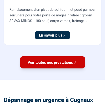
Remplacement d'un pivot de sol fourni et posé par nos
serruriers pour votre porte de magasin vitrée : groom
SEVAX MINOS+ 180 neuf, corps zamak, freinage
hydraulique et double action. Dépose, scellement au
sol, réglage et essais. 995 euros HT (1194 TTC).
En savoir plus
Voir toutes nos prestations
Dépannage en urgence à Cugnaux