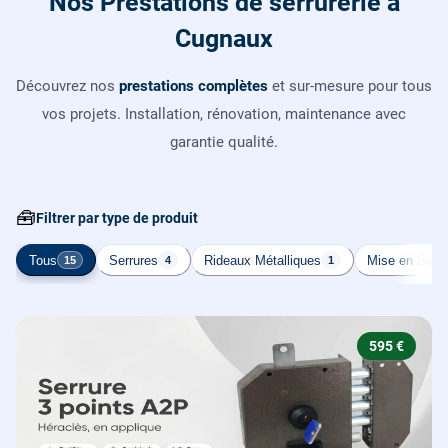
Nos Prestations de serrurerie à
Cugnaux
Découvrez nos
prestations complètes
et sur-mesure pour tous
vos projets. Installation, rénovation, maintenance avec
garantie qualité.
🧰
Filtrer par type de produit
Tous
Serrures
Rideaux Métalliques
Mise en Sécur
15
4
1
595 €