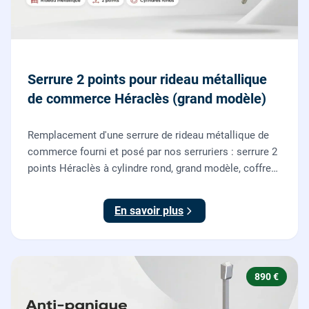
Serrure 2 points pour rideau métallique
de commerce Héraclès (grand modèle)
Remplacement d'une serrure de rideau métallique de
commerce fourni et posé par nos serruriers : serrure 2
points Héraclès à cylindre rond, grand modèle, coffre
155 x 55 mm, adaptation de la tringle plate et réglage
des deux points de verrouillage.
En savoir plus
890 €