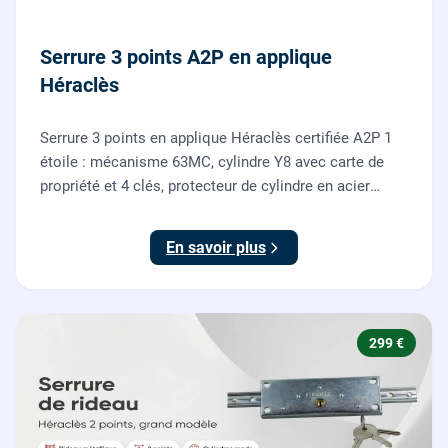
Serrure 3 points A2P en applique
Héraclès
Serrure 3 points en applique Héraclès certifiée A2P 1
étoile : mécanisme 63MC, cylindre Y8 avec carte de
propriété et 4 clés, protecteur de cylindre en acier
trempé. Fournie et posée par nos serruriers pour
renforcer une porte d'entrée existante.
En savoir plus
299 €