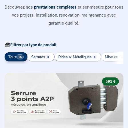
Découvrez nos
prestations complètes
et sur-mesure pour tous
vos projets. Installation, rénovation, maintenance avec
garantie qualité.
🧰
Filtrer par type de produit
Tous
Serrures
Rideaux Métalliques
Mise en Sécur
15
4
1
595 €