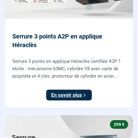
Serrure 3 points A2P en applique
Héraclès
Serrure 3 points en applique Héraclès certifiée A2P 1
étoile : mécanisme 63MC, cylindre Y8 avec carte de
propriété et 4 clés, protecteur de cylindre en acier
trempé. Fournie et posée par nos serruriers pour
renforcer une porte d'entrée existante.
En savoir plus
299 €