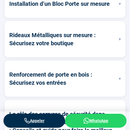
Installation d’un Bloc Porte sur mesure
▾
Rideaux Métalliques sur mesure :
▾
Sécurisez votre boutique
Renforcement de porte en bois :
▾
Sécurisez vos entrées
Le rôle des serrures de sécurité dans
Appeler
WhatsApp
votre système de protection domestique
▾