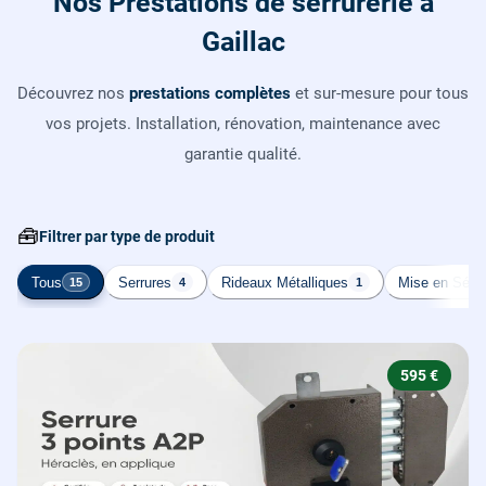
Nos Prestations de serrurerie à
Gaillac
Découvrez nos
prestations complètes
et sur-mesure pour tous
vos projets. Installation, rénovation, maintenance avec
garantie qualité.
🧰
Filtrer par type de produit
Tous
Serrures
Rideaux Métalliques
Mise en Sécur
15
4
1
595 €