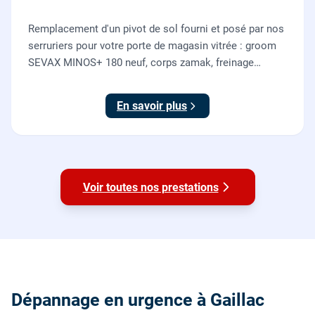
Remplacement d'un pivot de sol fourni et posé par nos
serruriers pour votre porte de magasin vitrée : groom
SEVAX MINOS+ 180 neuf, corps zamak, freinage
hydraulique et double action. Dépose, scellement au
sol, réglage et essais. 995 euros HT (1194 TTC).
En savoir plus
Voir toutes nos prestations
Dépannage en urgence à Gaillac