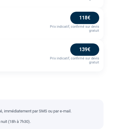
118€
Prix indicatif, confirmé sur devis
gratuit
139€
Prix indicatif, confirmé sur devis
gratuit
llé, immédiatement par SMS ou par e-mail.
nuit (18h à 7h30).