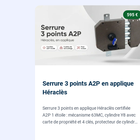
595 €
Serrure 3 points A2P en applique
Héraclès
Serrure 3 points en applique Héraclès certifiée
A2P 1 étoile : mécanisme 63MC, cylindre Y8 avec
carte de propriété et 4 clés, protecteur de cylindre
en acier trempé. Fournie et posée par nos
serruriers pour renforcer une porte d'entrée