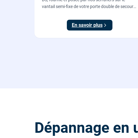
vantail semi-fixe de votre porte double de secours
: tringles ajustées, gâches haute et basse réglées,
ouverture testée.
En savoir plus
Dépannage en u