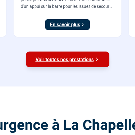
d'un appui sur la barre pour les issues de secours
d'ERP et de commerces, conforme à la norme NF
EN 1125.
En savoir plus
Voir toutes nos prestations
rgence à La Chapell