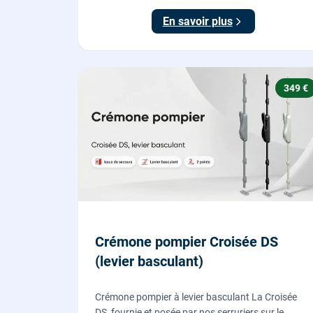
existante.
En savoir plus
349 €
Crémone pompier Croisée DS
(levier basculant)
Crémone pompier à levier basculant La Croisée
DS, fournie et posée par nos serruriers sur le