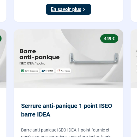
tringle plate et réglage des deux points de
En savoir plus
verrouillage.
449 €
Serrure anti-panique 1 point ISEO
barre IDEA
Barre anti-panique ISEO IDEA 1 point fournie et
posée par nos serruriers : ouverture instantanée