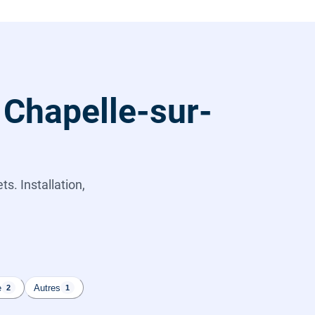
 Chapelle-sur-
s. Installation,
e
Autres
2
1