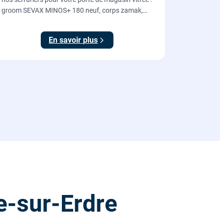
groom SEVAX MINOS+ 180 neuf, corps zamak,
freinage hydraulique et double action. Dépose,
scellement au sol, réglage et essais. 995 euros HT
En savoir plus
(1194 TTC).
e-sur-Erdre