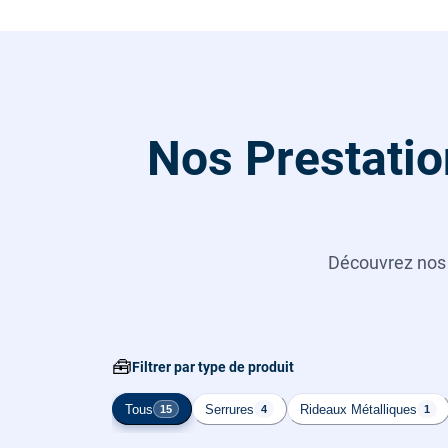
Nos Prestatio
Découvrez no
🧰
Filtrer par type de produit
Tous
Serrures
Rideaux Métalliques
15
4
1