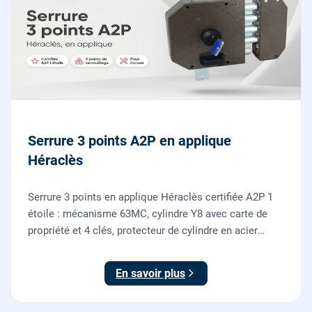
Serrure 3 points A2P en applique
Héraclès
Serrure 3 points en applique Héraclès certifiée A2P 1
étoile : mécanisme 63MC, cylindre Y8 avec carte de
propriété et 4 clés, protecteur de cylindre en acier
trempé. Fournie et posée par nos serruriers pour
renforcer une porte d'entrée existante.
En savoir plus