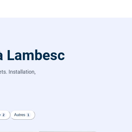
 à Lambesc
s. Installation,
e
Autres
2
1