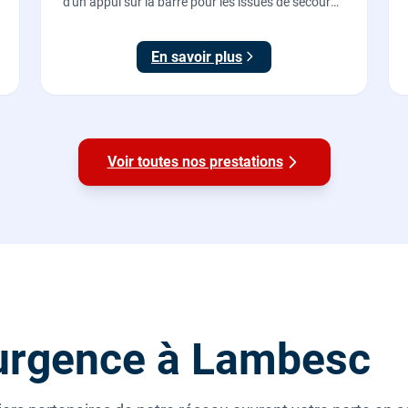
d'un appui sur la barre pour les issues de secours
d'ERP et de commerces, conforme à la norme NF
EN 1125.
En savoir plus
Voir toutes nos prestations
urgence à Lambesc