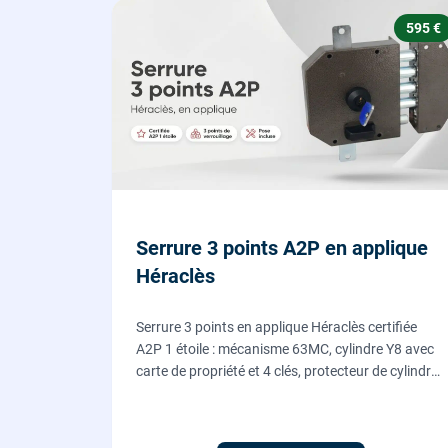
595 €
Serrure 3 points A2P en applique
Héraclès
Serrure 3 points en applique Héraclès certifiée
A2P 1 étoile : mécanisme 63MC, cylindre Y8 avec
carte de propriété et 4 clés, protecteur de cylindre
en acier trempé. Fournie et posée par nos
serruriers pour renforcer une porte d'entrée
existante.