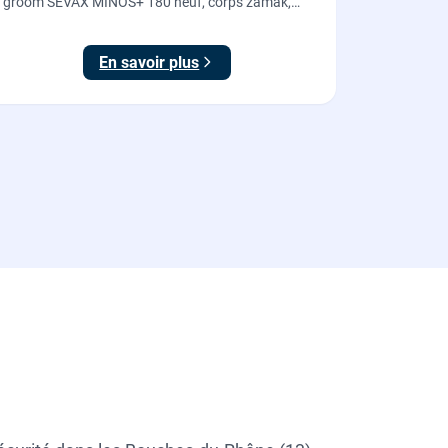
groom SEVAX MINOS+ 180 neuf, corps zamak,
freinage hydraulique et double action. Dépose,
scellement au sol, réglage et essais. 995 euros HT
En savoir plus
(1194 TTC).