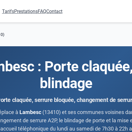
Tarifs
Prestations
FAQ
Contact
10)
mbesc : Porte claquée
blindage
orte claquée, serrure bloquée, changement de serru
éplace à
Lambesc
(13410) et ses communes voisines dan
angement de serrure A2P, le blindage de porte et la mise en
et accueil téléphonique du lundi au samedi de 7h30 à 22h 