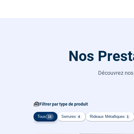
Nos Prest
Découvrez no
🧰
Filtrer par type de produit
Tous
Serrures
Rideaux Métalliques
15
4
1