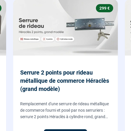
299 €
Serrure 2 points pour rideau
métallique de commerce Héraclès
(grand modèle)
Remplacement d'une serrure de rideau métallique
de commerce fourni et posé par nos serruriers :
serrure 2 points Héraclès à cylindre rond, grand
modèle, coffre 155 x 55 mm, adaptation de la
tringle plate et réglage des deux points de