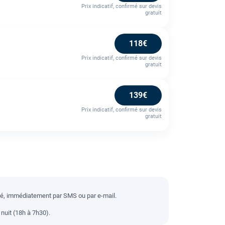
Prix indicatif, confirmé sur devis
gratuit
118€
Prix indicatif, confirmé sur devis
gratuit
139€
Prix indicatif, confirmé sur devis
gratuit
llé, immédiatement par SMS ou par e-mail.
nuit (18h à 7h30).