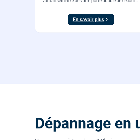
vantail semi-fixe de votre porte double de secours
: tringles ajustées, gâches haute et basse réglées,
ouverture testée.
En savoir plus
Dépannage en 