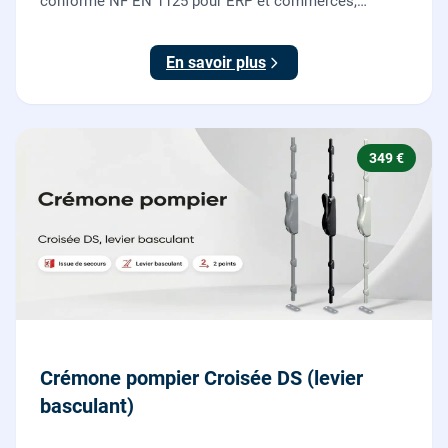
conforme NF EN 1125 pour ERP et commerces,
garantie 10 ans.
En savoir plus
349 €
Crémone pompier Croisée DS (levier
basculant)