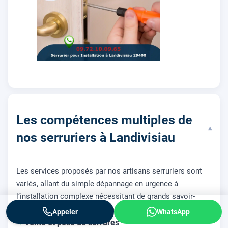
Les compétences multiples de
▾
nos serruriers à Landivisiau
Les services proposés par nos artisans serruriers sont
variés, allant du simple dépannage en urgence à
l’installation complexe nécessitant de grands savoir-
faire. Nous réalisons, entre autres:
Appeler
WhatsApp
Vente et pose de serrures