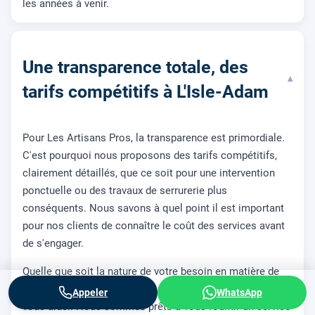
les années à venir.
Une transparence totale, des
▾
tarifs compétitifs à L'Isle-Adam
Pour Les Artisans Pros, la transparence est primordiale.
C'est pourquoi nous proposons des tarifs compétitifs,
clairement détaillés, que ce soit pour une intervention
ponctuelle ou des travaux de serrurerie plus
conséquents. Nous savons à quel point il est important
pour nos clients de connaître le coût des services avant
de s'engager.
Quelle que soit la nature de votre besoin en matière de
serrurerie à
L'Isle-Adam
, Les Artisans Pros sont là pour
Appeler
WhatsApp
vous aider. Nous sommes prêts à vous fournir un service