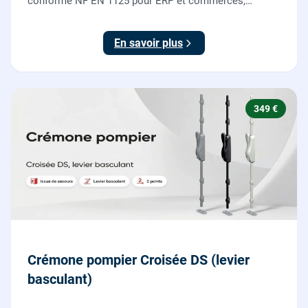
conforme NF EN 1125 pour ERP et commerces,
garantie 10 ans.
En savoir plus
349 €
Crémone pompier Croisée DS (levier
basculant)