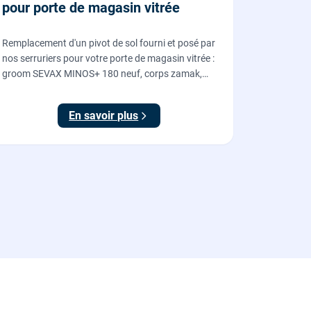
pour porte de magasin vitrée
Remplacement d'un pivot de sol fourni et posé par
nos serruriers pour votre porte de magasin vitrée :
groom SEVAX MINOS+ 180 neuf, corps zamak,
freinage hydraulique et double action. Dépose,
scellement au sol, réglage et essais. 995 euros HT
En savoir plus
(1194 TTC).