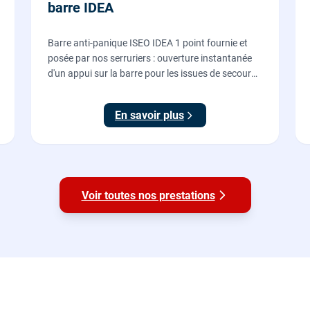
barre IDEA
Barre anti-panique ISEO IDEA 1 point fournie et
posée par nos serruriers : ouverture instantanée
d'un appui sur la barre pour les issues de secours
d'ERP et de commerces, conforme à la norme NF
EN 1125.
En savoir plus
Voir toutes nos prestations