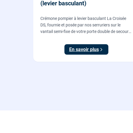
(levier basculant)
Crémone pompier à levier basculant La Croisée
DS, fournie et posée par nos serruriers sur le
vantail semi-fixe de votre porte double de secours
: tringles ajustées, gâches haute et basse réglées,
ouverture testée.
En savoir plus