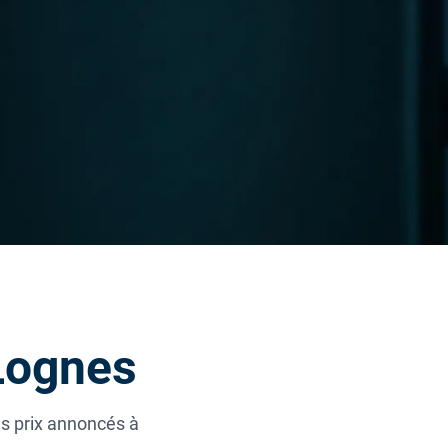
 Lognes
es prix annoncés à