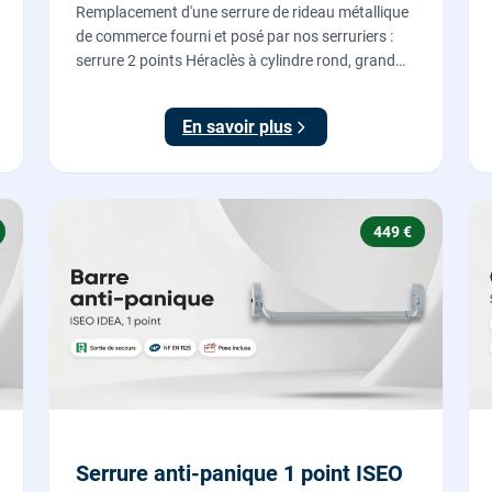
Remplacement d'une serrure de rideau métallique
de commerce fourni et posé par nos serruriers :
serrure 2 points Héraclès à cylindre rond, grand
modèle, coffre 155 x 55 mm, adaptation de la
tringle plate et réglage des deux points de
En savoir plus
verrouillage.
449 €
Serrure anti-panique 1 point ISEO