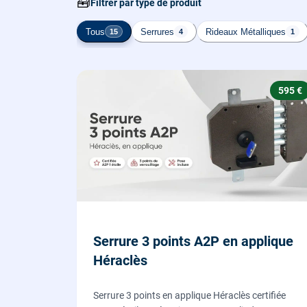
🧰
Filtrer par type de produit
Tous
Serrures
Rideaux Métalliques
15
4
1
595 €
Serrure 3 points A2P en applique
Héraclès
Serrure 3 points en applique Héraclès certifiée