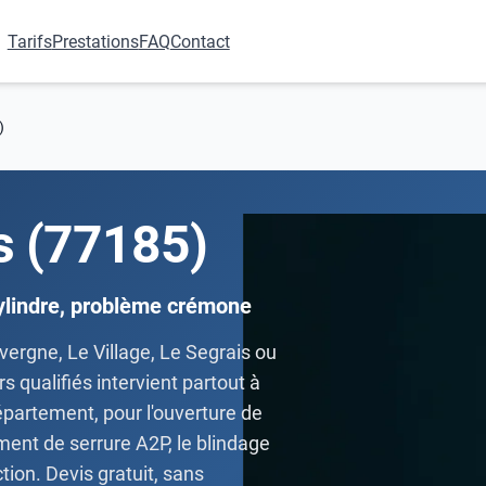
Tarifs
Prestations
FAQ
Contact
)
s (77185)
ylindre, problème crémone
ergne, Le Village, Le Segrais ou
s qualifiés intervient partout à
épartement, pour l'ouverture de
ment de serrure A2P, le blindage
tion. Devis gratuit, sans