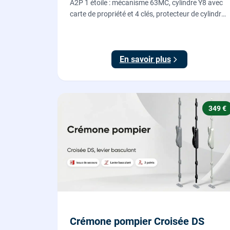
A2P 1 étoile : mécanisme 63MC, cylindre Y8 avec
carte de propriété et 4 clés, protecteur de cylindre
en acier trempé. Fournie et posée par nos
serruriers pour renforcer une porte d'entrée
existante.
En savoir plus
349 €
Crémone pompier Croisée DS