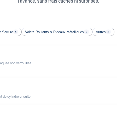
l'avance, sans frais cachés ni surprises.
 Serrure
Volets Roulants & Rideaux Métalliques
Autres
4
2
8
laquée non verrouillée.
t de cylindre ensuite