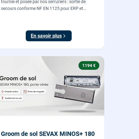
fournie et posée par nos serruriers : sortie de
secours conforme NF EN 1125 pour ERP et
commerces, garantie 10 ans.
En savoir plus
1194 €
Groom de sol SEVAX MINOS+ 180