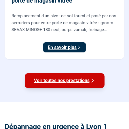
porte de magasin vitrée
Remplacement d'un pivot de sol fourni et posé par nos
serruriers pour votre porte de magasin vitrée : groom
SEVAX MINOS+ 180 neuf, corps zamak, freinage
hydraulique et double action. Dépose, scellement au
sol, réglage et essais. 995 euros HT (1194 TTC).
En savoir plus
Voir toutes nos prestations
Dépannage en urgence à Lyon 1