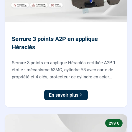
Serrure 3 points A2P en applique
Héraclès
Serrure 3 points en applique Héraclès certifiée A2P 1
étoile : mécanisme 63MC, cylindre Y8 avec carte de
propriété et 4 clés, protecteur de cylindre en acier
trempé. Fournie et posée par nos serruriers pour
renforcer une porte d'entrée existante.
En savoir plus
299 €