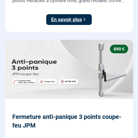
points Héraclès à cylindre rond, grand modèle, coffre
155 x 55 mm, adaptation de la tringle plate et réglage
des deux points de verrouillage.
En savoir plus
890 €
Fermeture anti-panique 3 points coupe-
feu JPM