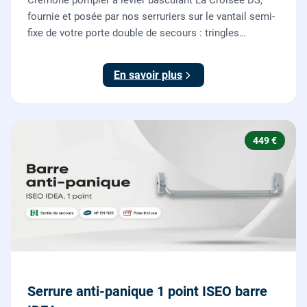
Crémone pompier à levier basculant La Croisée DS,
fournie et posée par nos serruriers sur le vantail semi-
fixe de votre porte double de secours : tringles
ajustées, gâches haute et basse réglées, ouverture
testée.
En savoir plus
449 €
Serrure anti-panique 1 point ISEO barre