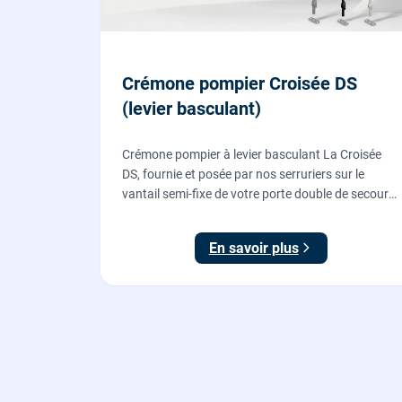
Crémone pompier Croisée DS
(levier basculant)
Crémone pompier à levier basculant La Croisée
DS, fournie et posée par nos serruriers sur le
vantail semi-fixe de votre porte double de secours
: tringles ajustées, gâches haute et basse réglées,
ouverture testée.
En savoir plus