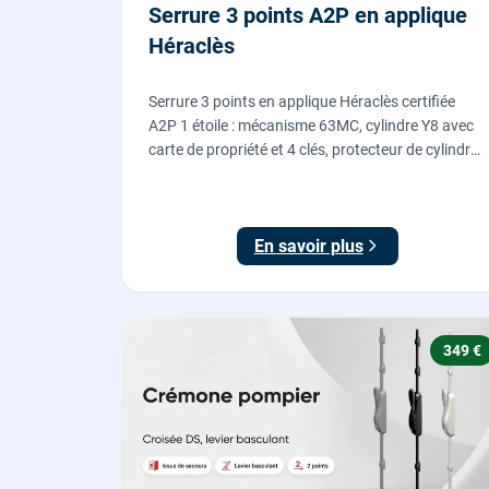
Serrure 3 points A2P en applique
Héraclès
Serrure 3 points en applique Héraclès certifiée
A2P 1 étoile : mécanisme 63MC, cylindre Y8 avec
carte de propriété et 4 clés, protecteur de cylindre
en acier trempé. Fournie et posée par nos
serruriers pour renforcer une porte d'entrée
existante.
En savoir plus
349 €