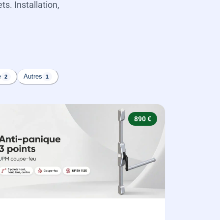
s. Installation,
e
Autres
2
1
890 €