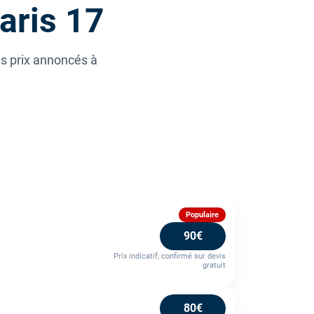
aris 17
es prix annoncés à
Populaire
90€
Prix indicatif, confirmé sur devis
gratuit
80€