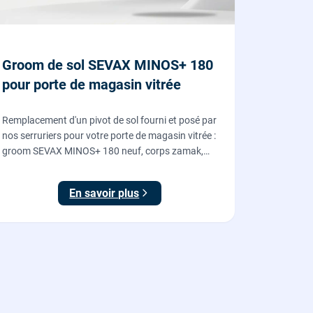
Groom de sol SEVAX MINOS+ 180
pour porte de magasin vitrée
Remplacement d'un pivot de sol fourni et posé par
nos serruriers pour votre porte de magasin vitrée :
groom SEVAX MINOS+ 180 neuf, corps zamak,
freinage hydraulique et double action. Dépose,
scellement au sol, réglage et essais. 995 euros HT
En savoir plus
(1194 TTC).