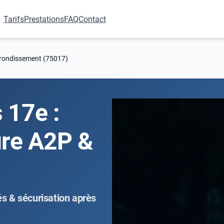
Tarifs
Prestations
FAQ
Contact
rrondissement (75017)
s 17e :
ure A2P &
s & sécurisation après