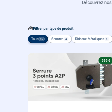
Découvrez no
🧰
Filtrer par type de produit
Tous
Serrures
Rideaux Métalliques
15
4
1
595 €