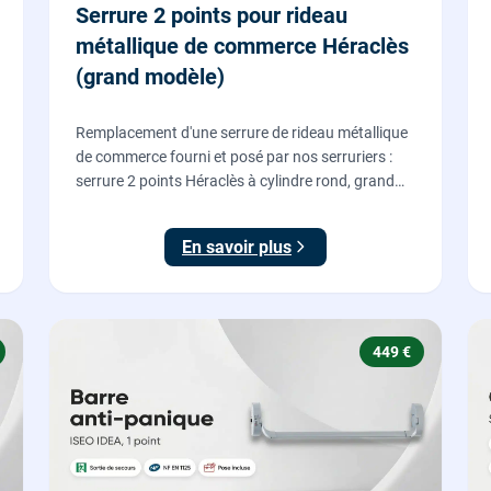
Serrure 2 points pour rideau
métallique de commerce Héraclès
(grand modèle)
Remplacement d'une serrure de rideau métallique
de commerce fourni et posé par nos serruriers :
serrure 2 points Héraclès à cylindre rond, grand
modèle, coffre 155 x 55 mm, adaptation de la
tringle plate et réglage des deux points de
En savoir plus
verrouillage.
449 €