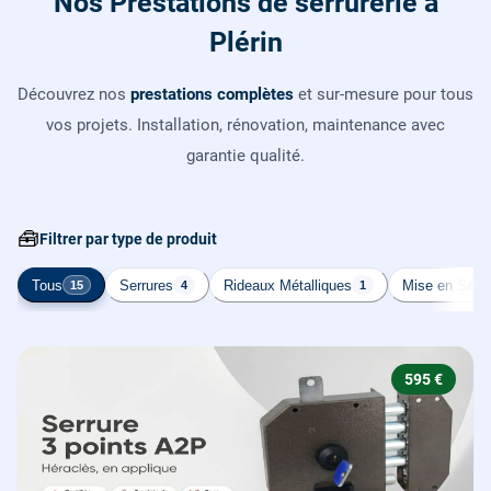
Nos Prestations de serrurerie à
Plérin
Découvrez nos
prestations complètes
et sur-mesure pour tous
vos projets. Installation, rénovation, maintenance avec
garantie qualité.
🧰
Filtrer par type de produit
Tous
Serrures
Rideaux Métalliques
Mise en Sécur
15
4
1
595 €