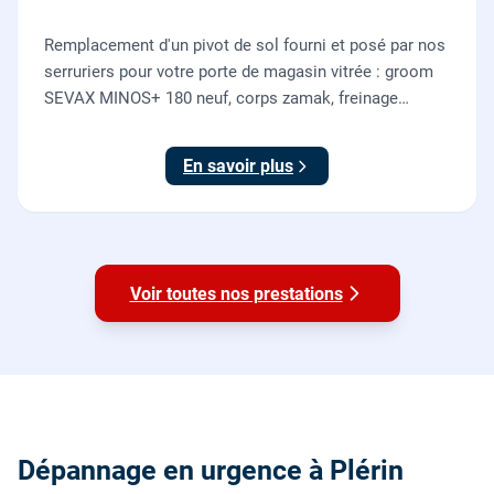
Remplacement d'un pivot de sol fourni et posé par nos
serruriers pour votre porte de magasin vitrée : groom
SEVAX MINOS+ 180 neuf, corps zamak, freinage
hydraulique et double action. Dépose, scellement au
sol, réglage et essais. 995 euros HT (1194 TTC).
En savoir plus
Voir toutes nos prestations
Dépannage en urgence à Plérin