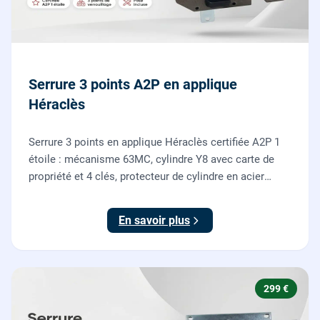
Serrure 3 points A2P en applique
Héraclès
Serrure 3 points en applique Héraclès certifiée A2P 1
étoile : mécanisme 63MC, cylindre Y8 avec carte de
propriété et 4 clés, protecteur de cylindre en acier
trempé. Fournie et posée par nos serruriers pour
renforcer une porte d'entrée existante.
En savoir plus
299 €