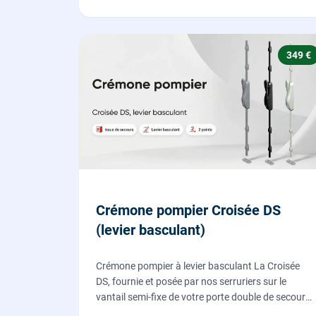
349 €
Crémone pompier Croisée DS
(levier basculant)
Crémone pompier à levier basculant La Croisée
DS, fournie et posée par nos serruriers sur le
vantail semi-fixe de votre porte double de secours
: tringles ajustées, gâches haute et basse réglées,