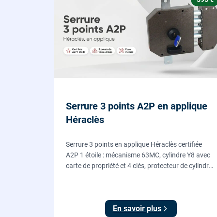
Serrure 3 points A2P en applique
Héraclès
Serrure 3 points en applique Héraclès certifiée
A2P 1 étoile : mécanisme 63MC, cylindre Y8 avec
carte de propriété et 4 clés, protecteur de cylindre
en acier trempé. Fournie et posée par nos
serruriers pour renforcer une porte d'entrée
existante.
En savoir plus