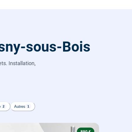
osny-sous-Bois
s. Installation,
e
Autres
2
1
890 €