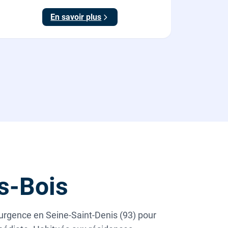
scellement au sol, réglage et essais. 995 euros HT
En savoir plus
(1194 TTC).
s-Bois
 urgence en Seine-Saint-Denis (93) pour