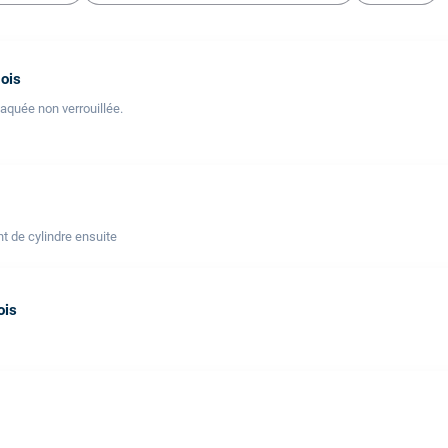
ois
laquée non verrouillée.
t de cylindre ensuite
ois