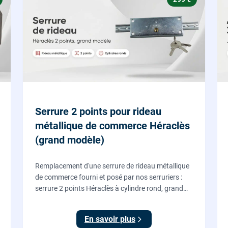
Serrure 2 points pour rideau
métallique de commerce Héraclès
(grand modèle)
Remplacement d'une serrure de rideau métallique
de commerce fourni et posé par nos serruriers :
serrure 2 points Héraclès à cylindre rond, grand
modèle, coffre 155 x 55 mm, adaptation de la
tringle plate et réglage des deux points de
En savoir plus
verrouillage.