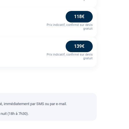
118€
Prix indicatif, confirmé sur devis
gratuit
139€
Prix indicatif, confirmé sur devis
gratuit
llé, immédiatement par SMS ou par e-mail.
nuit (18h à 7h30).