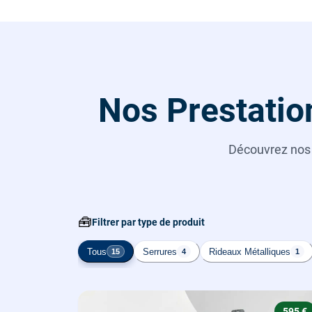
Nos Prestatio
Découvrez no
🧰
Filtrer par type de produit
Tous
Serrures
Rideaux Métalliques
15
4
1
595 €