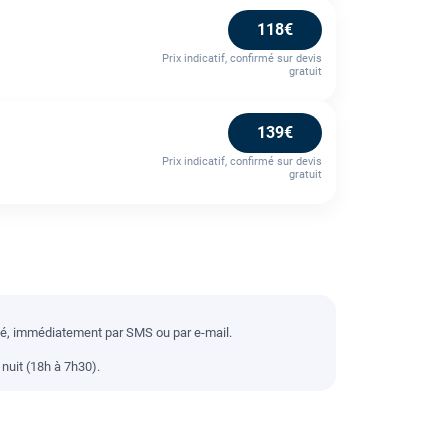
118€
Prix indicatif, confirmé sur devis
gratuit
139€
Prix indicatif, confirmé sur devis
gratuit
llé, immédiatement par SMS ou par e-mail.
nuit (18h à 7h30).