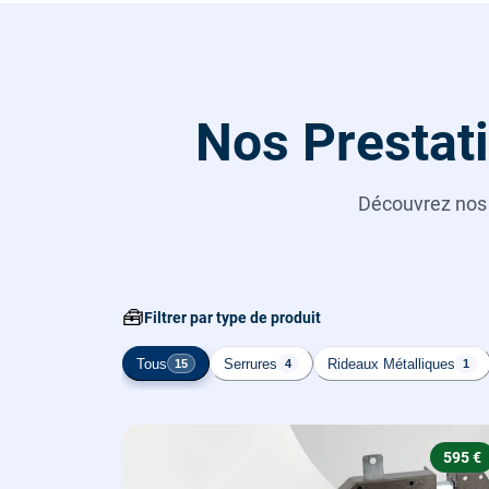
Nos Prestati
Découvrez no
🧰
Filtrer par type de produit
Tous
Serrures
Rideaux Métalliques
15
4
1
595 €