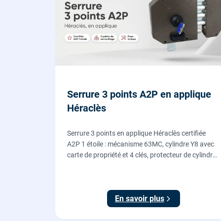
Serrure 3 points A2P en applique
Héraclès
Serrure 3 points en applique Héraclès certifiée
A2P 1 étoile : mécanisme 63MC, cylindre Y8 avec
carte de propriété et 4 clés, protecteur de cylindre
en acier trempé. Fournie et posée par nos
serruriers pour renforcer une porte d'entrée
existante.
En savoir plus