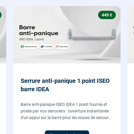
449 €
Serrure anti-panique 1 point ISEO
barre IDEA
Barre anti-panique ISEO IDEA 1 point fournie et
posée par nos serruriers : ouverture instantanée
d'un appui sur la barre pour les issues de secours
d'ERP et de commerces, conforme à la norme NF
EN 1125.