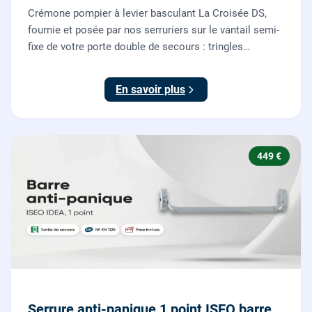
Crémone pompier à levier basculant La Croisée DS,
fournie et posée par nos serruriers sur le vantail semi-
fixe de votre porte double de secours : tringles
ajustées, gâches haute et basse réglées, ouverture
testée.
En savoir plus
449 €
Serrure anti-panique 1 point ISEO barre